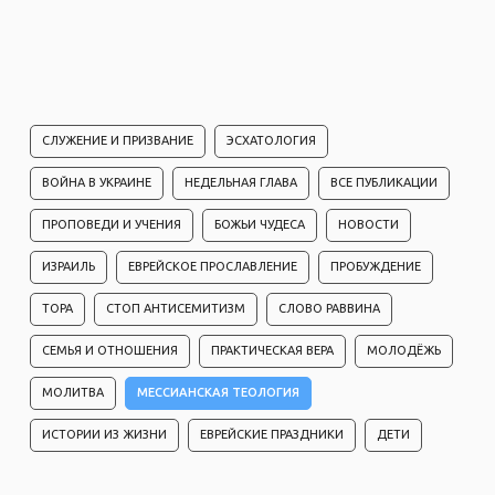
СЛУЖЕНИЕ И ПРИЗВАНИЕ
ЭСХАТОЛОГИЯ
ВОЙНА В УКРАИНЕ
НЕДЕЛЬНАЯ ГЛАВА
ВСЕ ПУБЛИКАЦИИ
ПРОПОВЕДИ И УЧЕНИЯ
БОЖЬИ ЧУДЕСА
НОВОСТИ
ИЗРАИЛЬ
ЕВРЕЙСКОЕ ПРОСЛАВЛЕНИЕ
ПРОБУЖДЕНИЕ
ТОРА
СТОП АНТИСЕМИТИЗМ
СЛОВО РАВВИНА
СЕМЬЯ И ОТНОШЕНИЯ
ПРАКТИЧЕСКАЯ ВЕРА
МОЛОДЁЖЬ
МОЛИТВА
МЕССИАНСКАЯ ТЕОЛОГИЯ
ИСТОРИИ ИЗ ЖИЗНИ
ЕВРЕЙСКИЕ ПРАЗДНИКИ
ДЕТИ