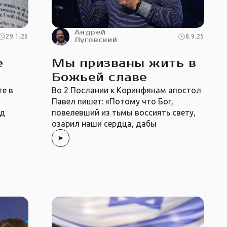
Андрей
29.1.26
8.9.25
Луговский
е
Мы призваны жить в
Божьей славе
е в
Во 2 Послании к Коринфянам апостол
Павел пишет: «Потому что Бог,
яд
повелевший из тьмы воссиять свету,
озарил наши сердца, дабы