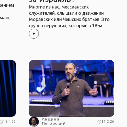
рением
Многие из нас, мессианских
служителей, слышали о движении
умаю,
Моравских или Чешских братьев. Это
группа верующих, которые в 18-м
Андрей
15.4.26
11.2.26
Луговский