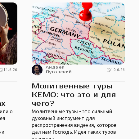
Андрей
11.6.26
10.6.26
Луговский
Молитвенные туры
КЕМО: что это и для
ах
чего?
или о
Молитвенные туры - это сильный
дея
духовный инструмент для
распространения видения, которое
ни
дал нам Господь. Идея таких туров
возникла