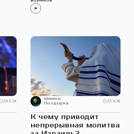
Шимон
20.5.26
25.4.26
Поздырка
К чему приводит
непрерывная молитва
за Израиль?