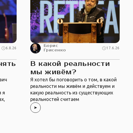
Борис
6.8.26
17.6.26
Грисенко
нять
В какой реальности
мы живём?
вич
Я хотел бы поговорить о том, в какой
т
реальности мы живём и действуем и
я я
какую реальность из существующих
ах,
реальностей считаем