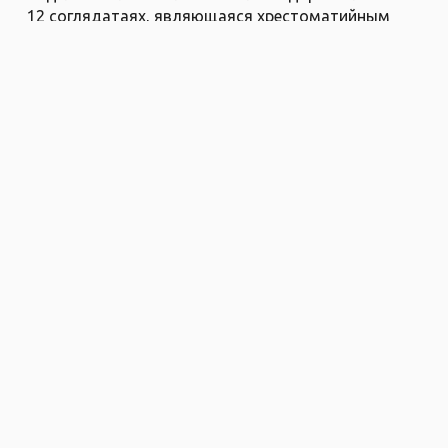
12 соглядатаях, являющаяся хрестоматийным
примером того, как люди совершают
Шимон
1.5.26