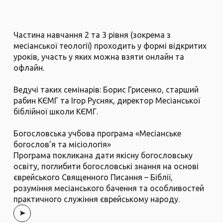
Частина навчання 2 та 3 рівня (зокрема з
месіанської теології) проходить у формі відкритих
уроків, участь у яких можна взяти онлайн та
офлайн.
Ведучі таких семінарів: Борис Грисенко, старший
рабин КЄМГ та Ігор Русняк, директор Месіанської
біблійної школи КЄМГ.
Богословська учбова програма «Месіанське
богослов’я та місіологія»
Програма покликана дати якісну богословську
освіту, поглибити богословські знання на основі
єврейського Священного Писання – Біблії,
розуміння месіанського бачення та особливостей
практичного служіння єврейському народу.