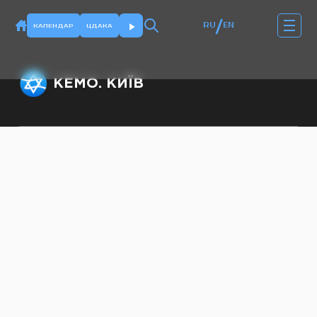
/
RU
EN
КАЛЕНДАР
ЦДАКА
КЕМО. КИЇВ
Офіс: +38 (063) 232-50-64,
officekemo@gmail.com
Секретар рабина:
rabbi.kjmc@gmail.com
© kemokiev.org – сайт Київської
єврейської месіанської громади