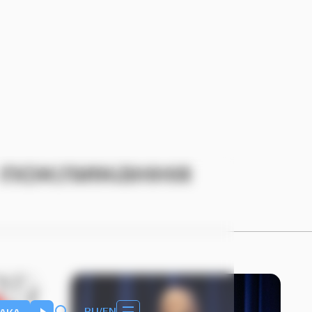
 покликання
RU
EN
/