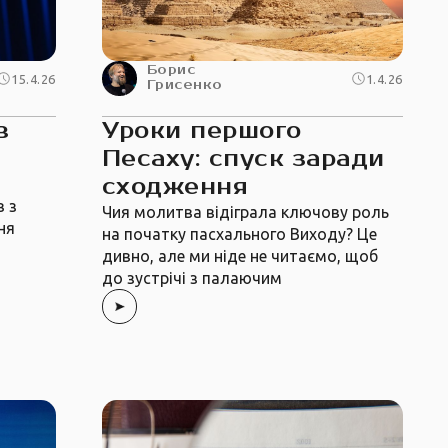
Борис
15.4.26
1.4.26
Грисенко
в
Уроки першого
Песаху: спуск заради
сходження
в з
Чия молитва відіграла ключову роль
ня
на початку пасхального Виходу? Це
дивно, але ми ніде не читаємо, щоб
до зустрічі з палаючим