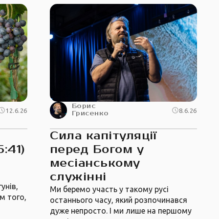
Борис
12.6.26
8.6.26
Грисенко
Сила капітуляції
:41)
перед Богом у
месіанському
служінні
унів,
Ми беремо участь у такому русі
м того,
останнього часу, який розпочинався
дуже непросто. І ми лише на першому