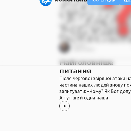
КАЛЕНДАР
ЦД
Борис
Грисенко
Найголовніше
питання
Після чергової звірячої атаки на
частина наших людей знову по
запитувати: «Чому? Як Бог доп
А тут ще й одна наша