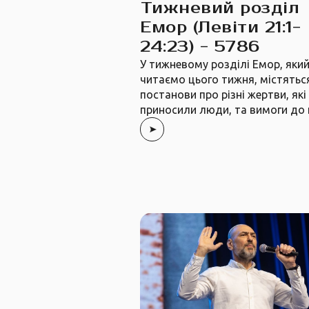
Тижневий розділ
Емор (Левіти 21:1-
24:23) - 5786
У тижневому розділі Емор, яки
читаємо цього тижня, містятьс
постанови про різні жертви, які
приносили люди, та вимоги до 