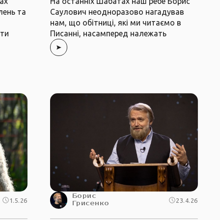
ах
На останніх Шабатах наш ребе Борис
лень та
Саулович неодноразово нагадував
нам, що обітниці, які ми читаємо в
ати
Писанні, насамперед належать
Борис
1.5.26
23.4.26
Грисенко