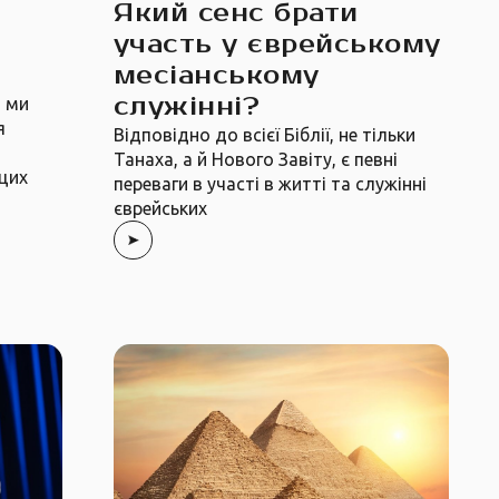
Який сенс брати
участь у єврейському
месіанському
служінні?
й ми
я
Відповідно до всієї Біблії, не тільки
Танаха, а й Нового Завіту, є певні
цих
переваги в участі в житті та служінні
єврейських