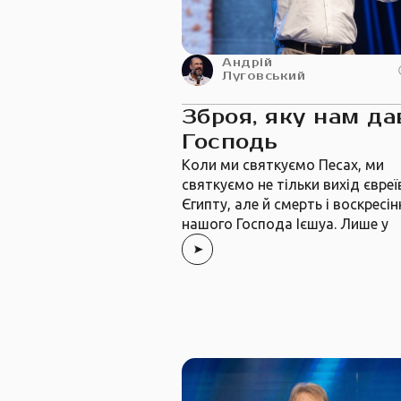
Андрій
Луговський
Зброя, яку нам да
Господь
Коли ми святкуємо Песах, ми
святкуємо не тільки вихід євреї
Єгипту, але й смерть і воскресін
нашого Господа Ієшуа. Лише у