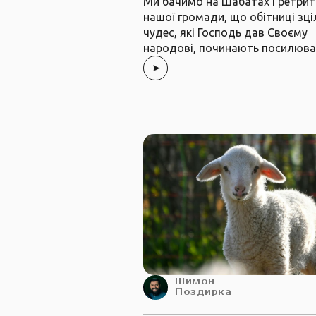
Ми бачимо на Шабатах і ретрит
нашої громади, що обітниці зці
чудес, які Господь дав Своєму
народові, починають посилюв
Шимон
Поздирка