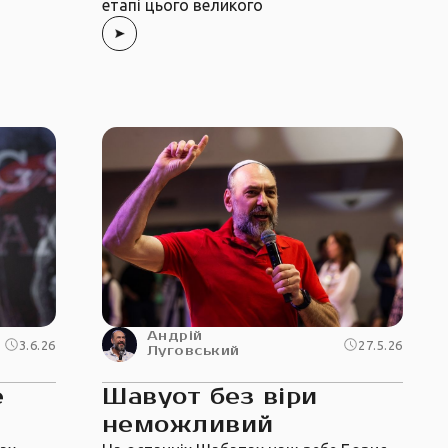
етапі цього великого
Андрій
3.6.26
27.5.26
Луговський
е
Шавуот без віри
неможливий