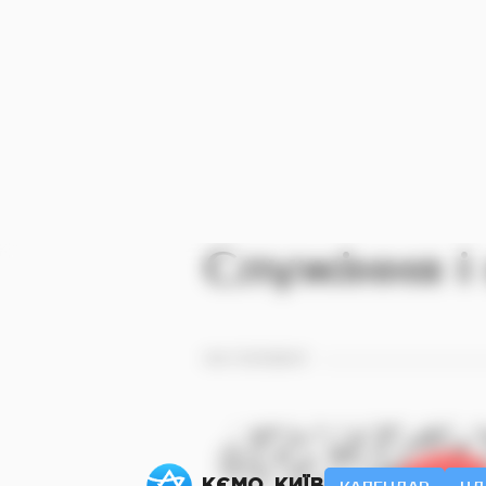
Служіння і
НА ГОЛОВНУ
КЄМО. КИЇВ