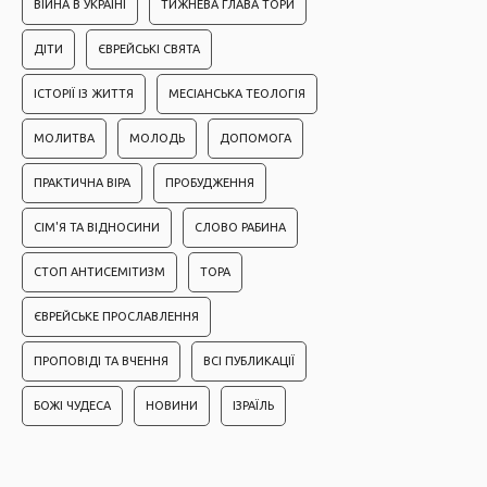
ВІЙНА В УКРАЇНІ
ТИЖНЕВА ГЛАВА ТОРИ
ДІТИ
ЄВРЕЙСЬКІ СВЯТА
ІСТОРІЇ ІЗ ЖИТТЯ
МЕСІАНСЬКА ТЕОЛОГІЯ
МОЛИТВА
МОЛОДЬ
ДОПОМОГА
ПРАКТИЧНА ВІРА
ПРОБУДЖЕННЯ
СІМ'Я ТА ВІДНОСИНИ
СЛОВО РАБИНА
СТОП АНТИСЕМІТИЗМ
ТОРА
ЄВРЕЙСЬКЕ ПРОСЛАВЛЕННЯ
ПРОПОВІДІ ТА ВЧЕННЯ
ВСІ ПУБЛИКАЦІЇ
БОЖІ ЧУДЕСА
НОВИНИ
ІЗРАЇЛЬ