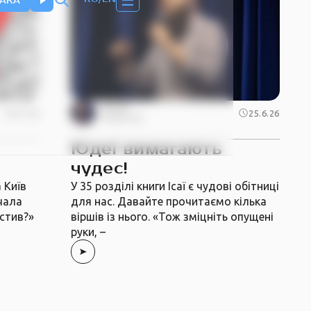
АКА
Юрій
8.7.26
25.6.26
Береза
Юдеї вимагають
чудес!
 Київ
У 35 розділі книги Ісаї є чудові обітниці
чала
для нас. Давайте прочитаємо кілька
устив?»
віршів із нього. «Тож зміцніть опущені
руки, –