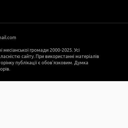
mail.com
ої месіанської громади 2000-2025. Усі
 власністю сайту. При використанні матеріалів
орінку публікації є обов'язковим. Думка
орів.