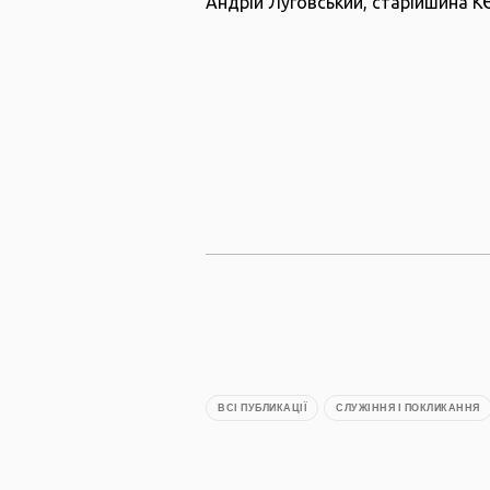
Андрій Луговський, старійшина К
ВСІ ПУБЛИКАЦІЇ
СЛУЖІННЯ І ПОКЛИКАННЯ