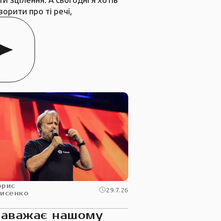
ворити про ті речі,
орис
29.7.26
рисенко
заважає нашому