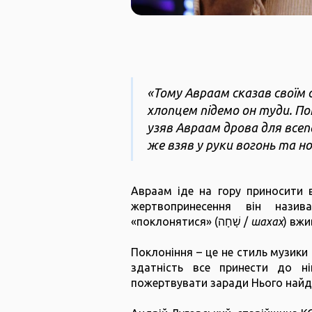
«Тому Авраам сказав своїм 
хлопцем підемо он туди. По
узяв Авраам дрова для всепа
же взяв у руки вогонь та но
Авраам іде на гору приносити в
жертвопринесення він нази
«поклонятися» (שָׁחָה /
шахах
) вжи
Поклоніння – це не стиль музики
здатність все принести до ні
пожертвувати заради Нього най