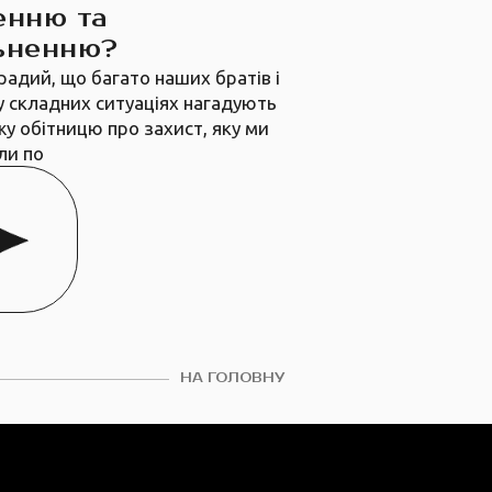
енню та
ьненню?
радий, що багато наших братів і
у складних ситуаціях нагадують
жу обітницю про захист, яку ми
ли по
НА ГОЛОВНУ