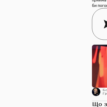
би пого
Б
Г
Що 