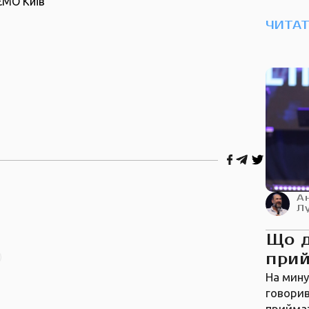
ЄМО Київ
ЧИТА
А
Л
Що 
прий
На мину
говорив
приймат