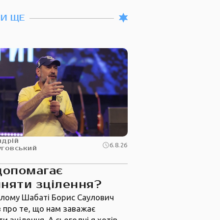
ТИ ЩЕ
ндрій
6.8.26
уговський
допомагає
няти зцілення?
лому Шабаті Борис Саулович
 про те, що нам заважає
и зцілення. А сьогодні я хотів