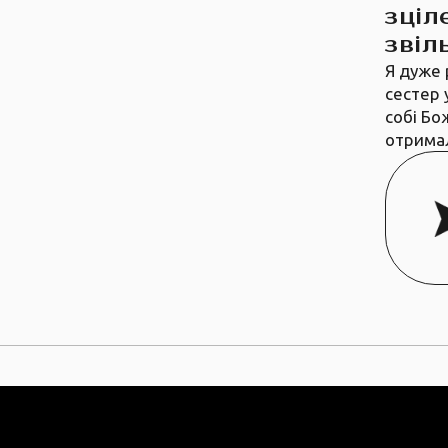
зціл
звіл
Я дуже 
сестер 
собі Бо
отрима