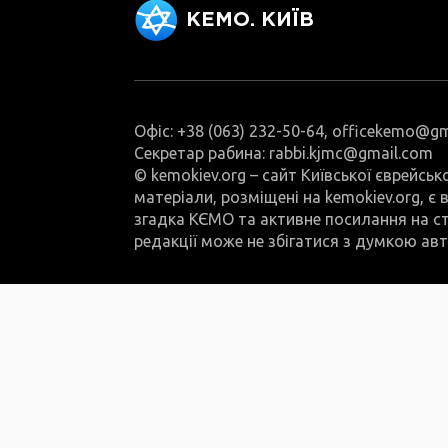
КЕМО. КИЇВ
Офіс: +38 (063) 232-50-64, officekemo@g
Секретар рабина: rabbi.kjmc@gmail.com
© kemokiev.org – сайт Київської єврейськ
матеріали, розміщені на kemokiev.org, є
згадка КЄМО та активне посилання на ст
редакції може не збігатися з думкою авт