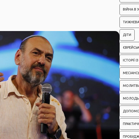
ВІЙНА В У
ТИЖНЕВА
ДІТИ
ЄВРЕЙСЬК
ІСТОРІЇ 
МЕСІАНС
МОЛИТВ
МОЛОДЬ
ДОПОМО
ПРАКТИЧН
ПРОБУД