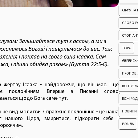
СІМ'Я ТА
СЛОВО Р
СТОП АН
слугам: Залишайтеся тут з ослом, а ми з
клонимось Богові і повернемося до вас. Тож
ТОРА
лення і поклав на свого сина Ісаака. Сам
ЄВРЕЙСЬ
жа, і пішли обидва разом» (Буття 22:5-6)
.
ПРОПОВІ
 жертву Ісаака - найдорожче, що він має. І це
ВСІ ПУБЛ
ває поклонінням. Вперше в Писанні слово
вається щодо Бога саме тут.
БОЖІ ЧУД
 і не вид молитви. Справжнє поклоніння - це наша
НОВИНИ
г нашого Царя, змиритися, підкорити себе і
ІЗРАЇЛЬ
дорожчим.