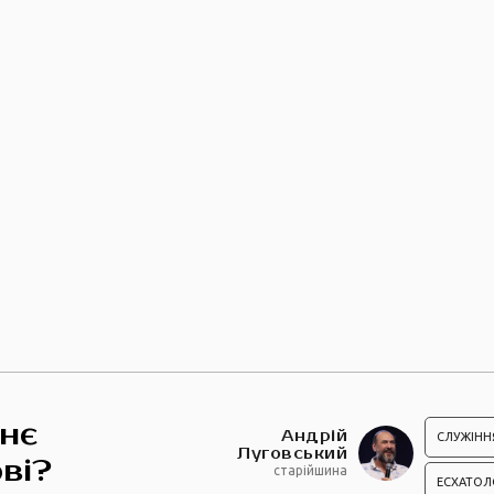
нє
Андрій
СЛУЖІНН
Луговський
ві?
старійшина
ЕСХАТОЛ