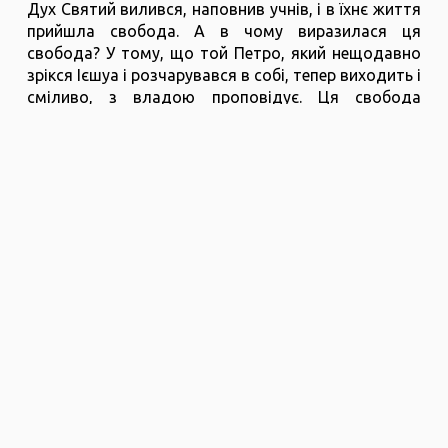
Дух Святий вилився, наповнив учнів, і в їхнє життя
прийшла свобода. А в чому виразилася ця
свобода? У тому, що той Петро, ​​який нещодавно
зрікся Ієшуа і розчарувався в собі, тепер виходить і
сміливо, з владою проповідує. Ця свобода
торкається сердець євреїв, і вони кажуть:
«Що нам
робити?»
Де Дух Господній, там свобода. Дух Господній
приходить і звільняє людей. Свобода - це не тільки
радість і танці, а й звільнення від бісів, від
неправильного мислення, від внутрішніх твердинь,
від образ, самотності, страхів.
Так хочеться, щоб ми звільнили місце для Святого
Духа.
Там, де ми сподіваємося на себе, Дух
Святий не працює.
Там, де ми вже почуваємося
професіоналами, там Святий Дух мовчить. Там, де
ми впевнені у собі, ми діємо своєю силою. А
Господь хоче, щоб ми здалися Йому.