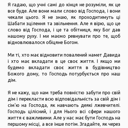
Я гадаю, що учні самі до кінця не розуміли, як це
все буде. Але вони мали слово від Господа, і вони
чекали цього. Я не знаю, як проходитимуть ці
Шабати зцілення та звільнення. Але я вірю, що це
слово від Господа, і це та обітниця, яку Бог дав
нашому руху. І ми маємо ревнувати про те, щоб
відновлювалося обіцяне Богом.
Ми ті, хто має відновити повалений намет Давида
і хто має вкладати в це своє життя. І якщо ми
будемо вкладати своє життя в будівництво
Божого дому, то Господь потурбується про наш
дім.
Я не кажу, що нам треба повністю забути про свій
дім і перекласти всю відповідальність за свій дім і
сім'ю на Господа, як навчають деякі лжевчителі.
Господь цілісний, і для Нього всі сфери нашого
життя є важливими. Але у нас має бути Господь на
першому місці, а все інше потім. Згадайте, як через