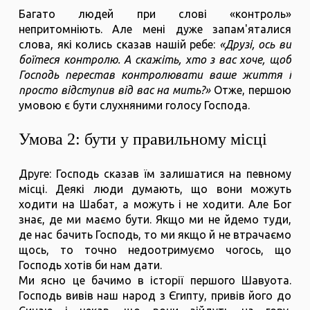
Багато людей при слові «контроль»
непритомніють. Але мені дуже запам'яталися
слова, які колись сказав нашій ребе:
«Друзі, ось ви
боїтеся контролю. А скажіть, хто з вас хоче, щоб
Господь перестав контролювати ваше життя і
просто відступив від вас на мить?»
Отже, першою
умовою є бути слухняними голосу Господа.
Умова 2: бути у правильному місці
Друге: Господь сказав їм залишатися на певному
місці. Деякі люди думають, що вони можуть
ходити на Шабат, а можуть і не ходити. Але Бог
знає, де ми маємо бути. Якщо ми не йдемо туди,
де нас бачить Господь, то ми якщо й не втрачаємо
щось, то точно недоотримуємо чогось, що
Господь хотів би нам дати.
Ми ясно це бачимо в історії першого Шавуота.
Господь вивів наш народ з Єгипту, привів його до