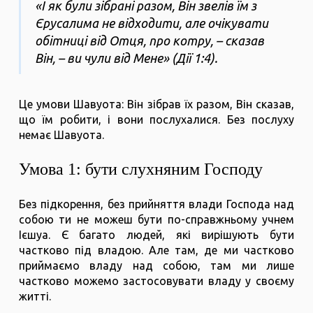
«І як були зібрані разом, Він звелів їм з
Єрусалима не відходити, але очікувати
обітниці від Отця, про котру, – сказав
Він, – ви чули від Мене» (Дії 1:4).
Це умови Шавуота: Він зібрав їх разом, Він сказав,
що їм робити, і вони послухалися. Без послуху
немає Шавуота.
Умова 1: бути слухняним Господу
Без підкорення, без прийняття влади Господа над
собою ти не можеш бути по-справжньому учнем
Ієшуа. Є багато людей, які вирішують бути
частково під владою. Але там, де ми частково
приймаємо владу над собою, там ми лише
частково можемо застосовувати владу у своєму
житті.