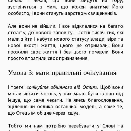
Синаю і чекав, що вони зійдуть на гору,
зустрінуться з Ним, що кожен знатиме Його
особисто, і вони стануть царством священників.
Але вони не зійшли. І все відклалися на багато
століть, до нового заповіту. І сотні тисяч тих, які
мали зійти і набути нового статусу влади, віри та
нової якості життя, цього не отримали. Вони
прожили своє життя і без цього померли. Вони
просто втратили своє призначення.
Умова 3: мати правильні очікування
І третє:
«очікуйте обіцяного від Отця».
Щоб вони
могли чекати чогось, у них мало бути слово від
Ієшуа, що саме чекати. Не якесь благословення,
зцілення чи ослика останньої моделі, а саме те,
що Отець їм обіцяв через Ієшуа.
Тобто ми нам потрібно перебувати у Слові та