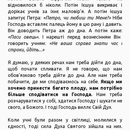
відновилося б ніколи. Потім Ієшуа викриває і
дорікає учнів за їхнє маловір'я. А потім Ієшуа
запитує Петра:
«Петро, ​​чи любиш ти Мене?»
Ніби
Господь вставляє палець йому в цю рану і давить.
Він доводить Петра аж до дна. А потім каже:
«Паси овець».
І нарешті перед вознесінням Він
говорить учням:
«Не ваша справа знати час і
строки, йдіть...»
Я думаю, у деяких речах нам треба дійти до дна,
щоб почати спливати. Я не говорю, що нам
обов'язково треба дійти до дна. Але нам треба
побачити, де ми сподіваємось на себе.
Якщо ми
хочемо принести багато плоду, нам потрібно
більше сподіватися на Господа.
Нам треба
розчаруватися у собі, здатися Господу і шукати не
свого, а Божого. І тоді Господь виллє Свій Дух.
Коли учні були разом у світлиці, молилися у
єдності, тоді сила Духа Святого зійшла на них.