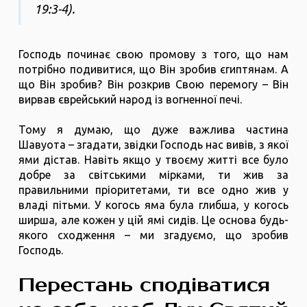
19:3-4).
Господь починає свою промову з того, що нам
потрібно подивитися, що Він зробив єгиптянам. А
що Він зробив? Він розкрив Свою перемогу – Він
вирвав єврейський народ із вогненної печі.
Тому я думаю, що дуже важлива частина
Шавуота – згадати, звідки Господь нас вивів, з якої
ями дістав. Навіть якщо у твоєму житті все було
добре за світськими мірками, ти жив за
правильними пріоритетами, ти все одно жив у
владі пітьми. У когось яма була глибша, у когось
ширша, але кожен у цій ямі сидів. Це основа будь-
якого сходження – ми згадуємо, що зробив
Господь.
Перестань сподіватися