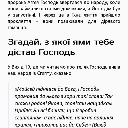
пророка Аггея Господь звертався до народу, коли
вони займалися своїми домівками, а Його дім був
у запустінні. І через це в їхнє життя прийшло
прокляття – вони працювали для дірявого
гаманця.
Згадай, з якої ями тебе
дістав Господь
У Вихід 19, де ми читаємо про те, як Господь вивів
наш народ із Єгипту, сказано:
«Мойсей піднявся до Бога, і Господь
промовив до нього з гори такі слова: Так
скажи родові Якова, сповісти нащадкам
Ізраїля: Ви всі бачили, що Я зробив
єгиптянам, а вас підняв, наче на орлиних
крилах, і прихилив вас до Себе!» (Вихід