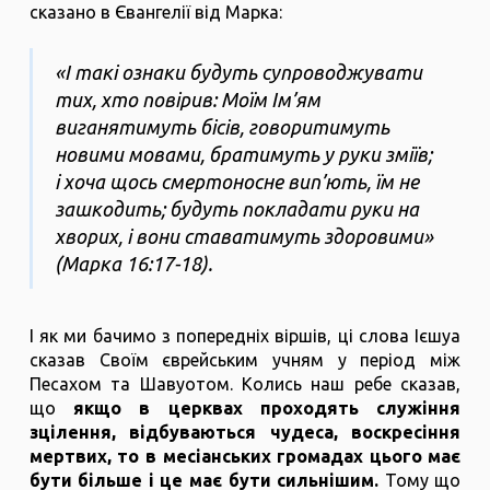
сказано в Євангелії від Марка:
«І такі ознаки будуть супроводжувати
тих, хто повірив: Моїм Ім’ям
виганятимуть бісів, говоритимуть
новими мовами, братимуть у руки зміїв;
і хоча щось смертоносне вип’ють, їм не
зашкодить; будуть покладати руки на
хворих, і вони ставатимуть здоровими»
(Марка 16:17-18).
І як ми бачимо з попередніх віршів, ці слова Ієшуа
сказав Своїм єврейським учням у період між
Песахом та Шавуотом. Колись наш ребе сказав,
що
якщо в церквах проходять служіння
зцілення, відбуваються чудеса, воскресіння
мертвих, то в месіанських громадах цього має
бути більше і це має бути сильнішим.
Тому що