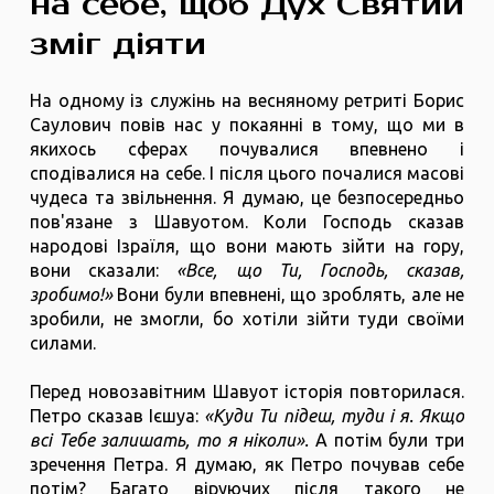
на себе, щоб Дух Святий
зміг діяти
На одному із служінь на весняному ретриті Борис
Саулович повів нас у покаянні в тому, що ми в
якихось сферах почувалися впевнено і
сподівалися на себе. І після цього почалися масові
чудеса та звільнення. Я думаю, це безпосередньо
пов'язане з Шавуотом. Коли Господь сказав
народові Ізраїля, що вони мають зійти на гору,
вони сказали:
«Все, що Ти, Господь, сказав,
зробимо!»
Вони були впевнені, що зроблять, але не
зробили, не змогли, бо хотіли зійти туди своїми
силами.
Перед новозавітним Шавуот історія повторилася.
Петро сказав Ієшуа:
«Куди Ти підеш, туди і я. Якщо
всі Тебе залишать, то я ніколи».
А потім були три
зречення Петра. Я думаю, як Петро почував себе
потім? Багато віруючих після такого не