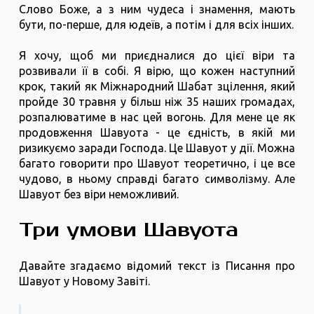
Слово Боже, а з ним чудеса і знамення, мають
бути, по-перше, для юдеїв, а потім і для всіх інших.
Я хочу, щоб ми приєдналися до цієї віри та
розвивали її в собі. Я вірю, що кожен наступний
крок, такий як Міжнародний Шабат зцілення, який
пройде 30 травня у більш ніж 35 наших громадах,
розпалюватиме в нас цей вогонь. Для мене це як
продовження Шавуота - це єдність, в якій ми
ризикуємо заради Господа. Це Шавуот у дії. Можна
багато говорити про Шавуот теоретично, і це все
чудово, в ньому справді багато символізму. Але
Шавуот без віри неможливий.
Три умови Шавуота
Давайте згадаємо відомий текст із Писання про
Шавуот у Новому Завіті.