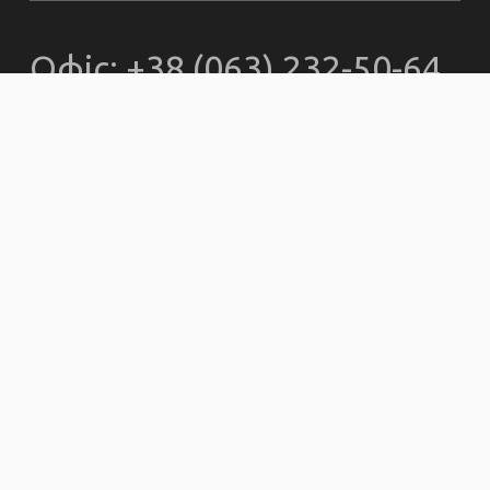
Офіс: +38 (063) 232-50-64,
officekemo@gmail.com
© kemokiev.org – сайт
Киевской еврейской
мессианской общины
2000-2025. Все
материалы,
размещенные на
kemokiev.org, являются