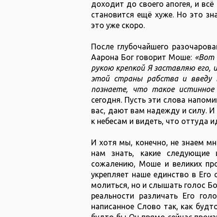
доходит до своего апогея, и всё
становится ещё хуже. Но это зн
это уже скоро.
После глубочайшего разочарова
Аарона Бог говорит Моше:
«Вот 
рукою крепкой Я заставляю его, 
этой страны рабства и введу 
познаете, что такое истинное
сегодня. Пусть эти слова напоми
вас, дают вам надежду и силу. И
к небесам и видеть, что оттуда 
И хотя мы, конечно, не знаем м
нам знать, какие следующие
сожалению, Моше и великих про
укрепляет наше единство в Его 
молиться, но и слышать голос Бо
реальности различать Его голо
написанное Слово так, как будто
будто бы Он прямо сейчас произн