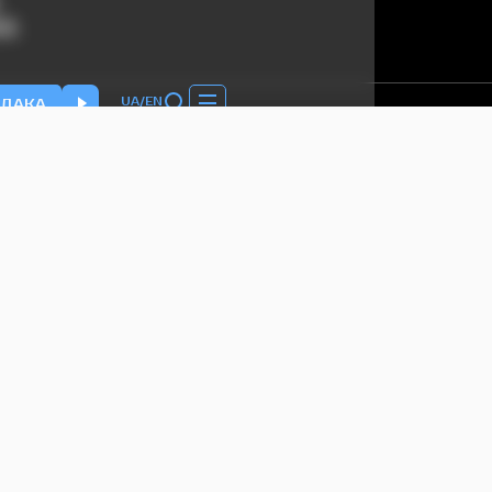
НА
UA
/
EN
ДАКА
mail.com
ой мессианской общины 2000-2025. Все
g, являются собственностью сайта. При
КЕМО и активная ссылка на страницу
ции может не совпадать с мнением авторов.
тика конфіденційності