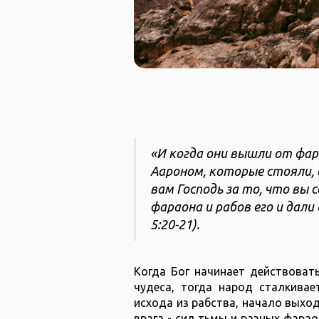
«И когда они вышли от фар
Аароном, которые стояли, о
вам Господь за то, что вы 
фараона и рабов его и дали
5:20-21).
Когда Бог начинает действовать
чудеса, тогда народ сталкива
исхода из рабства, начало выхо
врага - сил тьмы и разных фарао