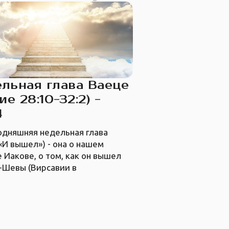
льная глава Ваеце
ие 28:10-32:2) -
4
одняшняя недельная глава
«И вышел») - она о нашем
 Иакове, о том, как он вышел
-Шевы (Вирсавии в