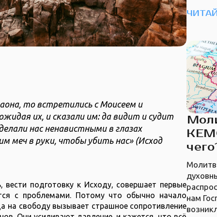
ЧИТАЙ
аона, то встретились с Моисеем и
жидая их, и сказали им: да видит и судит
Мол
сделали нас ненавистными в глазах
КЕМО
 им меч в руки, чтобы убить нас» (Исход
чего
Молитве
духовн
, вести подготовку к Исходу, совершает первые
распрос
ется с проблемами. Потому что обычно начало
нам Гос
да на свободу вызывает страшное сопротивление
возник
нов. Они усиливают давление, и кажется, что всё