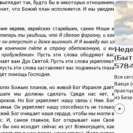
 выглядит так, будто бы в некоторых отношениях
ачит, что Божий план исполняется. И мы увидим
ния евреев, еврейских старейшин, самих Моше и
теперь ты увидишь, что Я сделаю фараону, и как
и он отпустит и даже выгонит. И Я выведу вас из
Неде
в конечном счёте в страну обетованную, и вы
 пробуждение».
Пусть эти слова ободряют вас
(Быт
нает вам Дух Святой. Пусть эти слова укрепляют
578
 пусть эти слова заставляют вас поднимать глаза
идёт помощь Господня.
Вся сег
Ваеце (
ногих Божьих планов, но живой Бог Израиля даёт
праотце
 шаги мы должны сделать. Среди нас нет, к
из Беэр
роков. Но Бог укрепляет нашу связь с Ним. Бог
семье. Он укрепляет нашу способность не только
жий. Бог очищает наше сердце, чтобы мы могли в
с. И, самое главное, Бог открывает нам Своё
 бы оно исходит сейчас из уст Всемогущего, как
осит его в наш разум, наши сердца. И это живое