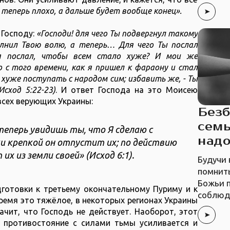
 теперь плохо, а дальше будет вообще конец».
 Господу:
«Господи! для чего Ты подвергнул такому
лнил Твою волю, а теперь… Для чего Ты послал
я послал, чтобы всем стало хуже? И мои же
 с того времени, как я пришел к фараону и стал
 хуже поступать с народом сим; избавить же, - Ты
Исход 5:22-23)
. И ответ Господа на это Моисею
всех верующих Украины:
Безб
семь
теперь увидишь ты, что Я сделаю с
над
и крепкой он отпустит их; по действию
х из земли своей» (Исход 6:1).
Будучи
помнить
Божьи 
готовки к третьему окончательному Пуриму и к
соблюд
ремя это тяжёлое, в некоторых регионах Украины
ачит, что Господь не действует. Наоборот, этот
 противостояние с силами тьмы усиливается и