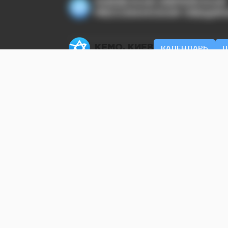
КИЕВСКАЯ ЕВРЕЙСКАЯ
МЕССИАНСКАЯ ОБЩИ
КЕМО. КИЕВ
КАЛЕНДАРЬ
Ц
Офіс: +38 (063) 232-50-64, officekemo@g
© kemokiev.org – сайт Киевской еврейск
материалы, размещенные на kemokiev.or
использовании материалов упоминание 
публикации обязательны. Мнение редак
Публічна оферта
Полі