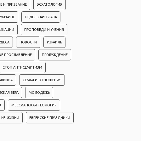
Е И ПРИЗВАНИЕ
ЭСХАТОЛОГИЯ
 УКРАИНЕ
НЕДЕЛЬНАЯ ГЛАВА
ЛИКАЦИИ
ПРОПОВЕДИ И УЧЕНИЯ
УДЕСА
НОВОСТИ
ИЗРАИЛЬ
ОЕ ПРОСЛАВЛЕНИЕ
ПРОБУЖДЕНИЕ
СТОП АНТИСЕМИТИЗМ
АВВИНА
СЕМЬЯ И ОТНОШЕНИЯ
ЕСКАЯ ВЕРА
МОЛОДЁЖЬ
А
МЕССИАНСКАЯ ТЕОЛОГИЯ
 ИЗ ЖИЗНИ
ЕВРЕЙСКИЕ ПРАЗДНИКИ