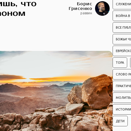
ишь, что
Борис
СЛУЖЕНИ
Грисенко
аоном
раввин
ВОЙНА В
ВСЕ ПУБ
БОЖЬИ Ч
ЕВРЕЙСК
ТОРА
СЛОВО Р
ПРАКТИЧ
МОЛИТВ
ИСТОРИИ
ДЕТИ