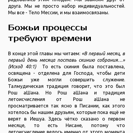
друга. Мы не просто набор индивидуальностей.
Мы все - Тело Мессии, и мы взаимосвязаны.
Божьи процессы
требуют времени
В конце этой главы мы читаем:
«В первый месяц, в
первый день месяца поставь скинию собрания…»
(Исход 40:1)
То есть скиния была поставлена,
освящена - отделена для Господа, чтобы дети
Божьи уже могли совершить служение.
Талмудическая традиция говорит, что это был
Рош аШана. Но Рош аШана и традиция
летоисчисления от Рош аШана не
просматривается так ясно в Писании, как этого
хотелось бы нашим друзьям, которые пока ещё не
верят в Иешуа. Здесь чётко сказано о первом
месяце, то есть Нисане, потому что
летоисчисление велось именно от этого момента