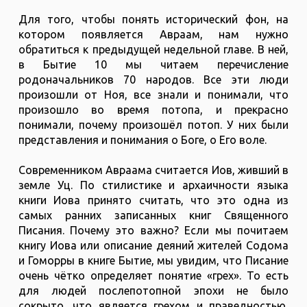
Для того, чтобы понять исторический фон, на
котором появляется Авраам, нам нужно
обратиться к предыдущей недельной главе. В ней,
в Бытие 10 мы читаем перечисление
родоначальников 70 народов. Все эти люди
произошли от Ноя, все знали и понимали, что
произошло во время потопа, и прекрасно
понимали, почему произошёл потоп. У них были
представления и понимания о Боге, о Его воле.
Современником Авраама считается Иов, живший в
земле Уц. По стилистике и архаичности языка
книги Иова принято считать, что это одна из
самых ранних записанных книг Священного
Писания. Почему это важно? Если мы почитаем
книгу Иова или описание деяний жителей Содома
и Гоморры в книге Бытие, мы увидим, что Писание
очень чётко определяет понятие «грех». То есть
для людей послепотопной эпохи не было
сокрыто, что является грехом и праведностью,