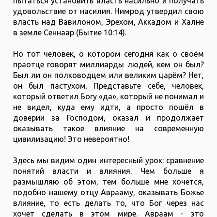
пытаться установить власть насильно и получать
удовольствие от насилия. Нимрод утвердил свою
власть над Вавилоном, Эрехом, Аккадом и Халне
в земле Сеннаар (Бытие 10:14).
Но тот человек, о котором сегодня как о своём
праотце говорят миллиарды людей, кем он был?
Был ли он полководцем или великим царём? Нет,
он был пастухом. Представьте себе, человек,
который ответил Богу «да», который не понимал и
не видел, куда ему идти, а просто пошёл в
доверии за Господом, оказал и продолжает
оказывать такое влияние на современную
цивилизацию! Это невероятно!
Здесь мы видим один интересный урок: сравнение
понятий власти и влияния. Чем больше я
размышляю об этом, тем больше мне хочется,
подобно нашему отцу Аврааму, оказывать Божье
влияние, то есть делать то, что Бог через нас
хочет сделать в этом мире. Авраам - это