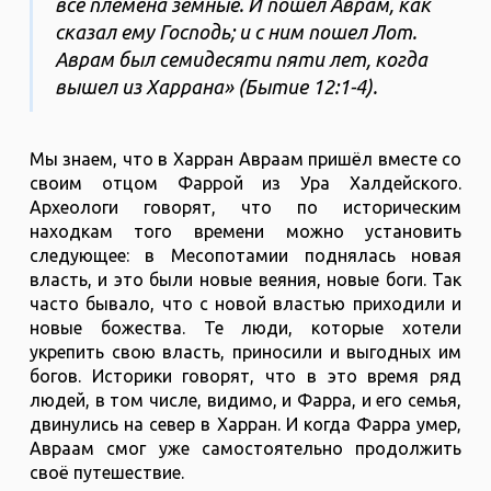
все племена земные. И пошёл Аврам, как
сказал ему Господь; и с ним пошел Лот.
Аврам был семидесяти пяти лет, когда
вышел из Харрана» (Бытие 12:1-4).
Мы знаем, что в Харран Авраам пришёл вместе со
своим отцом Фаррой из Ура Халдейского.
Археологи говорят, что по историческим
находкам того времени можно установить
следующее: в Месопотамии поднялась новая
власть, и это были новые веяния, новые боги. Так
часто бывало, что с новой властью приходили и
новые божества. Те люди, которые хотели
укрепить свою власть, приносили и выгодных им
богов. Историки говорят, что в это время ряд
людей, в том числе, видимо, и Фарра, и его семья,
двинулись на север в Харран. И когда Фарра умер,
Авраам смог уже самостоятельно продолжить
своё путешествие.