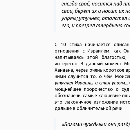
гнездо своё, носится над 
свои, берёт их и носит их н
упрям; утучнел, отолстел и
его, и презрел твердыню спа
С 10 стиха начинается описан
отношения с Израилем, как Он
напитываясь этой благостью,
интересно. В данный момент Мо
Ханаана, через очень короткое в
ними случится то, о чём Моисе
утучнел Израиль, и стал упрям...
мощнейшее пророчество о судь
обозначены самые ключевые ошибк
это лаконичное изложение исто
дальше в обличительной речи:
«Богами чуждыми они раздр