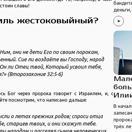
бандит
остоин славы!
деньги,
аиль жестоковыйный?
Ним, они не дети Его по своим порокам,
нный. Сие ли воздаёте вы Господу, народ
 Он ли Отец твой, Который усвоил тебя,
?» (Второзаконие 32:5-6)
Мал
боль
сь Бог через пророка говорит с Израилем, и, с
Или
айте посмотрим, что написано дальше:
В начал
записан
ысли о летах прежних родов; спроси отца
пророка
е, старцев твоих, и они скажут тебе.
трёх ле
лы народам и расселял сынов человеческих,