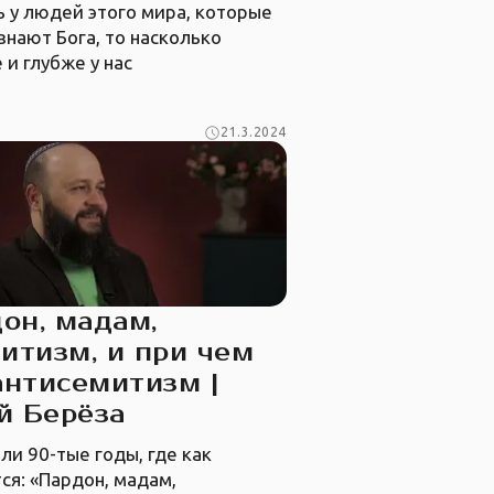
ь у людей этого мира, которые
знают Бога, то насколько
 и глубже у нас
21.3.2024
он, мадам,
итизм, и при чем
антисемитизм |
й Берёза
ли 90-тые годы, где как
ся: «Пардон, мадам,