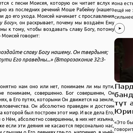
она ест
ется с песни Моисея, которую он читает вслух и
дно из последних речений Моше Рабейну (нашего
ещё не 
и до его ухода. Моисей начинает с прославления
сильнее
у Богу»
, он раскрывает, почему мы воздаём Ему
ны к тому, чтобы воздавать славу Богу, потому
о Моисей говорит:
воздайте славу Богу нашему. Он твердыня;
пути Его праведны...» (Второзаконие 32:3-
Пард
понятно нам оно или нет, понимаем ли мы пути,
е понимаем, совершенно. Бог совершенен, Он
банд
ях, в Его путях, которыми Он движется на земле,
тут 
ловечества. Он абсолютно праведен и достоин
Юри
а которой был построен этот мир. И все дела Его,
о Нём, абсолютно совершенны, в них нет изъяна,
«Это бы
же если эти деяния не касаются персонально нас,
говорит
 слышим о Его деяниях где-то, например, в чьей-