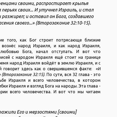
птенцами своими, распростирает крылья
а перьях своих... И утучнел Израиль, и стал
 разжирел; и оставил он Бога, создавшего
сения своего...» (Второзаконие 32:10-15).
ие того, как Бог строит потрясающе близкие
 вознёс народ Израиля, и как народ Израиля,
 любовью Бога, начал отступать. И вот что
исей с народом Израиля ещё стоит на границе
ремя народ Израиля войдёт в землю Израиля, и с
й говорит здесь как о свершившемся факте:
«И
» (Второзаконие 32:15)
. По сути, вся 32 глава - это
бе Израиля и всего человечества, в котором
и Израиля и взгляд Бога на народы. Эта глава -
рии всего человечества. И вот что мы читаем
ажили Его и мерзостями [своими]