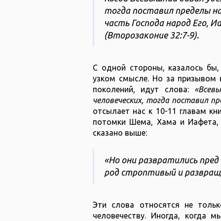
тогда поставил пределы на
часть Господа народ Его, И
(Второзаконие 32:7-9).
С одной стороны, казалось бы,
узком смысле. Но за призывом 
поколений, идут слова:
«Всев
человеческих, тогда поставил пр
отсылает нас к 10-11 главам кни
потомки Шема, Хама и Иафета, 
сказано выше:
«Но они развратились пред 
род строптивый и развраще
Эти слова относятся не тольк
человечеству. Иногда, когда м