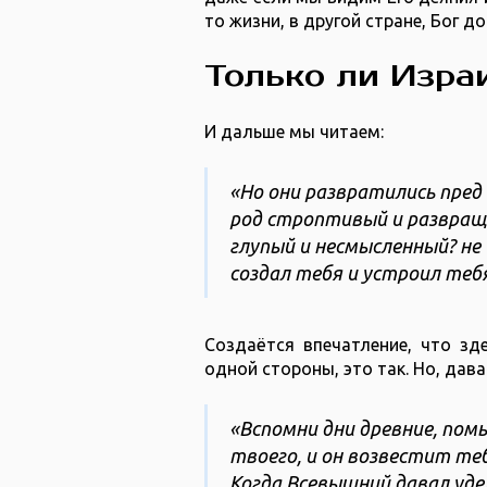
то жизни, в другой стране, Бог д
Только ли Изр
И дальше мы читаем:
«Но они развратились пред 
род строптивый и развраще
глупый и несмысленный? не
создал тебя и устроил тебя
Создаётся впечатление, что зде
одной стороны, это так. Но, дав
«Вспомни дни древние, пом
твоего, и он возвестит теб
Когда Всевышний давал уде