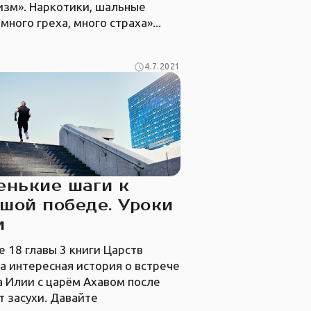
изм». Наркотики, шальные
 много греха, много страха»...
4.7.2021
енькие шаги к
шой победе. Уроки
и
е 18 главы 3 книги Царств
а интересная история о встрече
 Илии с царём Ахавом после
т засухи. Давайте