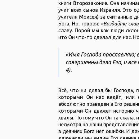
книги Второзаконие. Она начина
учит всех сынов Израиля. Это о
учителя Моисея) за считанные дн
Бога. Но, говоря:
«Воздайте слав
славу. Порой мы как люди склон
что Он что-то сделал для нас. Н
«Имя Господа прославляю; 
совершенны дела Его, и все 
4).
Всё, что ни делал бы Господь, 
которыми Он нас ведёт, или н
абсолютно праведен в Его решени
которыми Он движет историю че
хвалы. Потому что Он та скала, н
несмотря на наши представления 
в деяниях Бога нет ошибки. И да
даже если мы видим Его деяния и