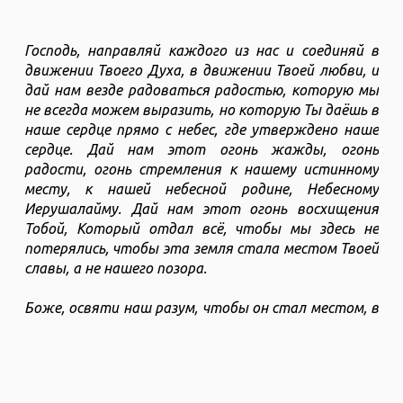
Господь, направляй каждого из нас и соединяй в
движении Твоего Духа, в движении Твоей любви, и
дай нам везде радоваться радостью, которую мы
не всегда можем выразить, но которую Ты даёшь в
наше сердце прямо с небес, где утверждено наше
сердце. Дай нам этот огонь жажды, огонь
радости, огонь стремления к нашему истинному
месту, к нашей небесной родине, Небесному
Иерушалайму. Дай нам этот огонь восхищения
Тобой, Который отдал всё, чтобы мы здесь не
потерялись, чтобы эта земля стала местом Твоей
славы, а не нашего позора.
Боже, освяти наш разум, чтобы он стал местом, в
котором царствует ум Мессии. Пусть Иешуа
сияет в центре нашего разума, и сияние Его славы
рассеивает любые дурные мысли на подходе. Мы
не хотим исполнять желание плоти и помыслов.