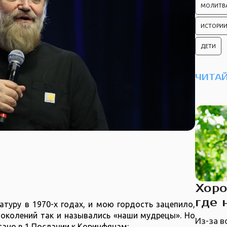
МОЛИТВ
ИСТОРИИ
ДЕТИ
ЧИТАЙ
Хоро
где 
атуру в 1970-х годах, и мою гордость зацепило,
поколений так и назывались «наши мудрецы». Но
Из-за 
сано в 1 Послании к Коринфянам: