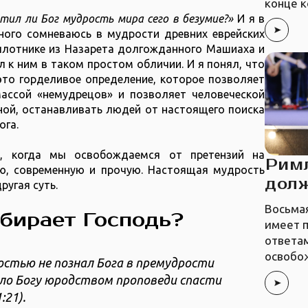
конце к
тил ли Бог мудрость мира сего в безумие?»
И я в
ного сомневаюсь в мудрости древних еврейских
 плотнике из Назарета долгожданного Машиаха и
 к ним в таком простом обличии. И я понял, что
это горделивое определение, которое позволяет
ассой «немудрецов» и позволяет человеческой
ной, останавливать людей от настоящего поиска
ога.
я, когда мы освобождаемся от претензий на
Рим
ю, современную и прочую. Настоящая мудрость
дол
ругая суть.
Восьмая
бирает Господь?
имеет 
ответам
освобо
остью не познал Бога в премудрости
ыло Богу юродством проповеди спасти
21‬).