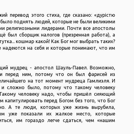
ий перевод этого стиха, где сказано: «дурістю
о было поднять людей, которые не были великими
и религиозными лидерами. Почти все апостолы
щё был сборщик налогов (презренная работа), а
тка... кошмар какой! Как Бог мог выбрать таких?
е надеются на себя и которые понимают, что им
щий мудрец - апостол Шауль-Павел. Возможно,
ли перед ним, потому что он был фарисей из
величайшего на тот момент мудреца Гамлиэля. И
у и сложно было, потому что такому человеку
 Такому человеку надо, чтобы пришёл сияющий
Им капитулировать перед Богом без того, что Бог
но. А те люди, которых уже жизнь вырубила,
рым уже показали их жалкое место, которые
ться, им гораздо легче сдаться, чем «нашим