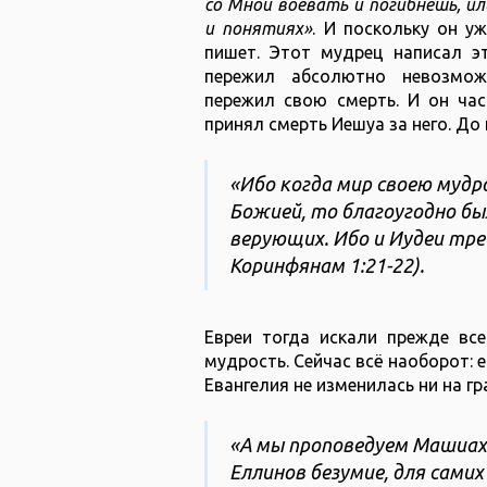
со Мной воевать и погибнешь, ил
и понятиях»
. И поскольку он у
пишет. Этот мудрец написал э
пережил абсолютно невозмож
пережил свою смерть. И он час
принял смерть Иешуа за него. До 
«Ибо когда мир своею мудр
Божией, то благоугодно б
верующих. Ибо и Иудеи тре
Коринфянам‬ ‭1‬:‭21‬-‭22).
Евреи тогда искали прежде все
мудрость. Сейчас всё наоборот: е
Евангелия не изменилась ни на гр
«А мы проповедуем Машиаха
Еллинов безумие, для самих