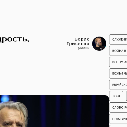
рость,
Борис
СЛУЖЕНИ
Грисенко
раввин
ВОЙНА В
ВСЕ ПУБ
БОЖЬИ Ч
ЕВРЕЙСК
ТОРА
СЛОВО Р
ПРАКТИЧ