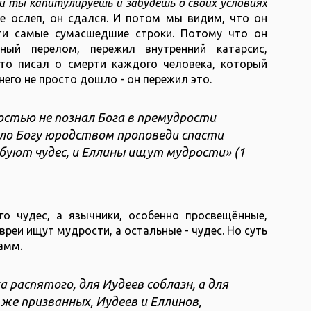
и ты капитулируешь и забудешь о своих условиях
же ослеп, он сдался. И потом мы видим, что он
ти самые сумасшедшие строки. Потому что он
ный перелом, пережил внутренний катарсис,
то писал о смерти каждого человека, который
него не просто дошло - он пережил это.
остью не познал Бога в премудрости
ыло Богу юродством проповеди спасти
буют чудес, и Еллины ищут мудрости» (1
го чудес, а язычники, особенно просвещённые,
вреи ищут мудрости, а остальные - чудес. Но суть
амм.
 распятого, для Иудеев соблазн, а для
 же призванных, Иудеев и Еллинов,