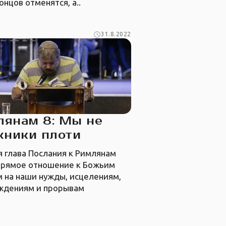
онцов отменятся, а..
31.8.2022
лянам 8: Мы не
жники плоти
 глава Послания к Римлянам
прямое отношение к Божьим
 на наши нужды, исцелениям,
ждениям и прорывам