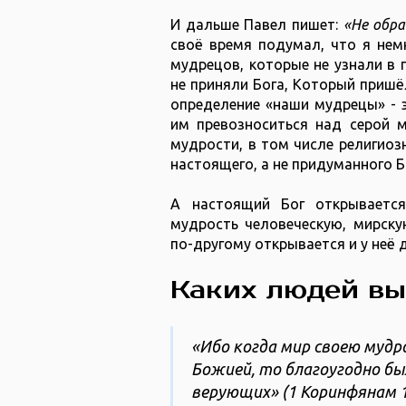
И дальше Павел пишет:
«Не обра
своё время подумал, что я нем
мудрецов, которые не узнали в
не приняли Бога, Который пришёл
определение «наши мудрецы» - 
им превозноситься над серой м
мудрости, в том числе религиоз
настоящего, а не придуманного Б
А настоящий Бог открываетс
мудрость человеческую, мирску
по-другому открывается и у неё д
Каких людей вы
«Ибо когда мир своею мудр
Божией, то благоугодно б
верующих» (1 Коринфянам‬ ‭1‬:‭