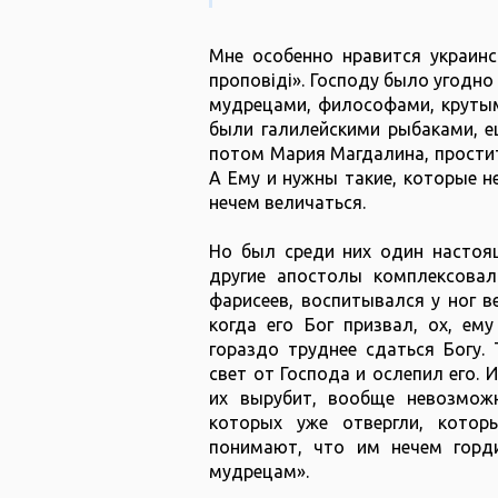
Мне особенно нравится украинск
проповіді». Господу было угодн
мудрецами, философами, крутым
были галилейскими рыбаками, е
потом Мария Магдалина, проститу
А Ему и нужны такие, которые н
нечем величаться.
Но был среди них один настоя
другие апостолы комплексова
фарисеев, воспитывался у ног 
когда его Бог призвал, ох, ем
гораздо труднее сдаться Богу.
свет от Господа и ослепил его. 
их вырубит, вообще невозмож
которых уже отвергли, кото
понимают, что им нечем горди
мудрецам».