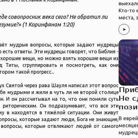
выехало
Кто-то 
где совопросник века сего? Не обратил ли
места, 
мие?» (1 Коринфянам‬ ‭1‬:‭20‬)
даёт мудрые вопросы, которые задают мудрецы
го есть ответы. Эти мудрецы говорят, что Библия -
ь хорошие вещи, но можно взять хорошие вещи из
д Титы, сгруппировать и посмотреть, как они
ором такой прогресс...
ух Святой через рава Шауля написал этот вопрос
Приб
бя мудрыми и жили в чуть ли не второй столице
Не с
н. И он рассчитывал на то, что они поняли суть
поз
 риторическим. Он подразумевает, что все эти
у в находятся в тяжёлой ситуации. Они живут
В евре
опросы, которые задают люди, Бога не знающие,
месяце
вопросы, которые отвлекают людей от самого
мудрецы