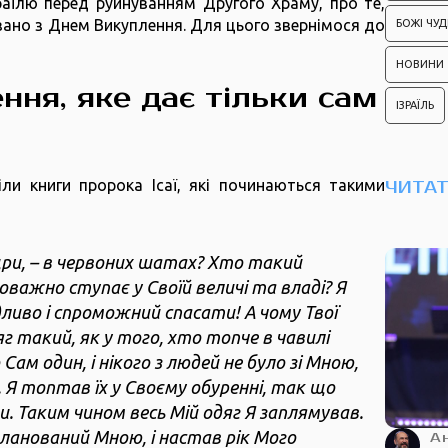
раїлю перед руйнуванням Другого Храму, про те,
язано з Днем Викуплення. Для цього звернімося до
БОЖІ ЧУД
НОВИНИ
ення, яке дає тільки сам
ІЗРАЇЛЬ
ли книги пророка Ісаї, які починаються такими
ЧИТА
оцри, – в червоних шатах? Хто такий
поважно ступає у Своїй величі та владі? Я
ливо і спроможний спасати! А чому Твої
г такий, як у того, хто топче в чавилі
ам один, і нікого з людей не було зі Мною,
і. Я топтав їх у Своєму обуренні, так що
ти. Таким чином весь Мій одяг Я заплямував.
ланований Мною, і настав рік Мого
А