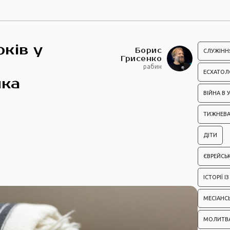
ків у
Борис
СЛУЖІНН
Грисенко
рабин
ЕСХАТОЛ
лка
ВІЙНА В У
ТИЖНЕВА
ДІТИ
ЄВРЕЙСЬК
ІСТОРІЇ 
МЕСІАНС
МОЛИТВ