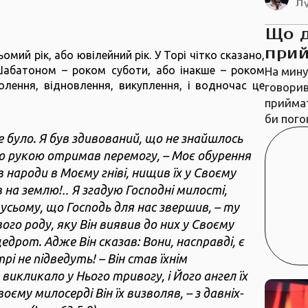
Л
Що 
прий
ьомий рік, або ювілейний рік. У Торі чітко сказано,
Шабатоном – роком суботи, або інакше – роком
На мину
олення, відновлення, викуплення, і водночас це
говорив
приймат
би пого
е було. Я був здивований, що не знайшлось
єю рукою отримав перемогу, – Моє обурення
народи в Моєму гніві, нищив їх у Своєму
в на землю!‥ Я згадую Господні милості,
 усьому, що Господь для нас звершив, – ту
ого роду, яку Він виявив до них у Своєму
едрот. Адже Він сказав: Вони, насправді, є
рі не підведуть! – Він став їхнім
 викликало у Нього тривогу, і Його ангел їх
оєму милосерді Він їх визволяв, – з давніх-