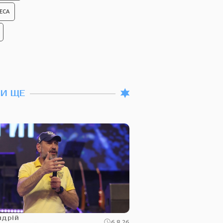
ЕСА
ТИ ЩЕ
ндрій
6.8.26