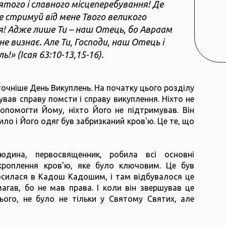
святого і славного місцеперебування! Де
Не стримуй від мене Твого великого
я! Адже лише Ти – наш Отець, бо Авраам
 не визнає. Але Ти, Господи, наш Отець і
ь!» (Ісая 63:10-13,15-16).
точніше День Викуплень. На початку цього розділу
вав справу помсти і справу викуплення. Ніхто не
опомогти Йому, ніхто Його не підтримував. Він
ило і Його одяг був забризканий кров'ю. Це те, що
дина, первосвященник, робила всі основні
 кроплення кров'ю, яке було ключовим. Це був
осилася в Кадош Кадошим, і там відбувалося це
агав, бо не мав права. І коли він звершував це
нього, не було не тільки у Святому Святих, але