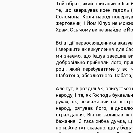
Той образ, який описаний в Ісаї
те, що звершував коен гадоль (
Соломона. Коли народ повернув
жертовник, і Йом Кіпур не можн
Храм. Ось чому ви не знайдете Йом
Всі ці дії первосвященника вказу
і звершити як викуплення для Сво
ми знаємо, що Ієшуа звершив вик
добровільно прийняли Його, при
році, який перебуватиме у всі
Шабатона, абсолютного Шабата, 
Але тут, в розділі 63, описується
народу, і те, як Господь букваль
руках, як, незважаючи на всі гр
народ, рятував його, відновлю
страждання, Він не залишав їх 
бажання. Є така хибна думка, щ
ноги. Але тут сказано, що у будь-