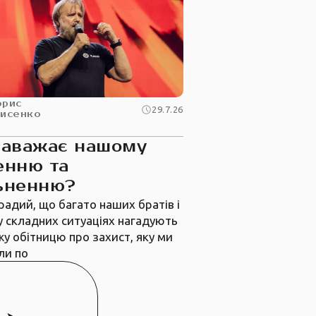
орис
29.7.26
рисенко
заважає нашому
енню та
ьненню?
радий, що багато наших братів і
у складних ситуаціях нагадують
жу обітницю про захист, яку ми
ли по