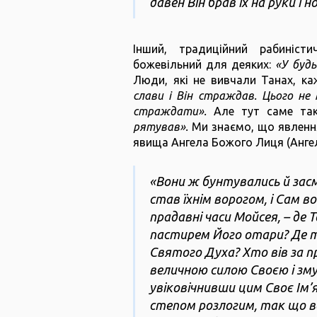
давен Він брав їх на руки і но
Інший, традиційний рабиніст
божевільний для деяких:
«У будь
Люди, які не вивчали Танах, ка
слави і Він страждав. Цього не 
страждати».
Але тут саме так
рятував».
Ми знаємо, що явлення
явища Ангела Божого Лиця (Ангел
«Вони ж бунтувались й зас
став їхнім ворогом, і Сам в
прадавні часи Мойсея, – де Т
пастирем Його отари? Де т
Святого Духа? Хто вів за 
величною силою Своєю і зм
увіковічнивши цим Своє Ім’я
степом розлогим, так що во