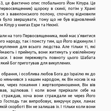
 63, це фактично опис глобального Йом Кіпура. Це
первосвященник) щороку в скинії, потім у Храмі
ся з вавилонського полону, спочатку відновили
а було звершувати, тому що не був відновлений
 Кіпур у книгах Езри та Неємії.
вали на того Первосвященника, який має з'явитися
го народу, так і помсту тим, що Його відкинули. І
уплення для всього людства. Але тільки ті, які
ймають і приймуть, вони житимуть у ювілейному
 часи. І вони переживуть повноту цього Шабата
який Бог приготував для викуплених.
 і обрання, і особлива любов Бога до Ізраїлю як до
но няньчився з нашим народом, як Він носив їх на
іхи, через покаяння і жертвоприношення, Він вів
вав, зцілював. І коли вони прирікали себе на
і страждав, хоча вони страждали не через Його
о Господь так випробовує, викручує руки, ламає
якій скорботі Він не залишав їх. І тільки коли вони