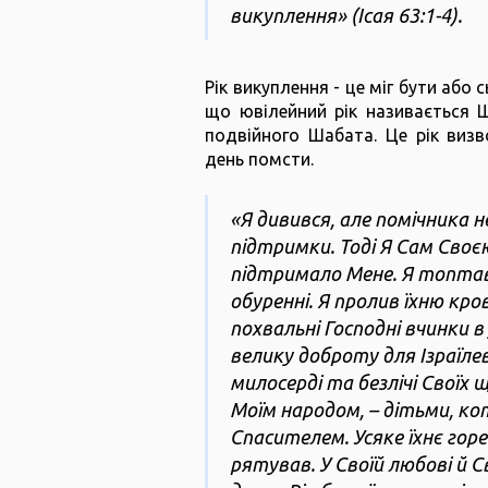
викуплення» (Ісая 63:1-4).
Рік викуплення - це міг бути або с
що ювілейний рік називається 
подвійного Шабата. Це рік визв
день помсти.
«Я дивився, але помічника н
підтримки. Тоді Я Сам Сво
підтримало Мене. Я топтав 
обуренні. Я пролив їхню кро
похвальні Господні вчинки в
велику доброту для Ізраїлев
милосерді та безлічі Своїх щ
Моїм народом, – дітьми, кот
Спасителем. Усяке їхнє горе
рятував. У Своїй любові й Св