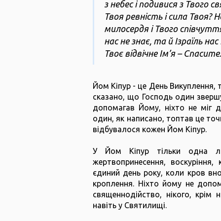
з небес і подивися з Твого 
Твоя ревність і сила Твоя? 
милосердя і Твого співчутт
нас не знає, та й Ізраїль нас
Твоє відвічне Ім’я – Спасител
Йом Кіпур - це День Викуплення, 
сказано, що Господь один звершу
допомагав Йому, ніхто не міг д
один, як написано, топтав це точ
відбувалося кожен Йом Кіпур.
У Йом Кіпур тільки одна лю
жертвопринесення, воскуріння,
єдиний день року, коли кров вн
кроплення. Ніхто йому не допом
священнодійство, нікого, крім 
навіть у Святилищі.