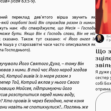
сив» (Ісая 63:5-9).
ичний переклад дев'ятого вірша звучить як
-якій скорботі їхній Він страждав разом із ними»
.
жуть нам:
«Ви стверджуєте, що Месія – Господь
може бути. Якщо Він є Господь слави, Він не міг
Б
 сказано. Також тут сказано:
«І Його ангел їх
Г
 Ієшуа у старозавітні часи часто описувалися як
а Господнього).
Що 
зціл
мучували Його Святого Духа, – тому Він
звіл
оював з ними. В той час Його народ згадав
Я дуже 
ой, Котрий вивів їх із моря разом з
сестер 
епер Той, Котрий вклав у нього Свого
собі Бо
правицю Мойсея, підтримуючи його
отрима
усив розступитися перед ними воду,
? Хто провів їх через безодню, наче коня
ни навіть не спотикнулися?.. Поглянь же