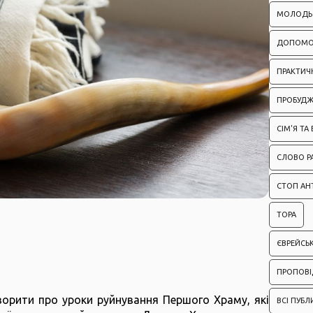
МОЛОДЬ
ДОПОМО
ПРАКТИЧН
ПРОБУД
СІМ'Я ТА
СЛОВО Р
СТОП АН
ТОРА
ЄВРЕЙСЬ
ПРОПОВІ
ворити про уроки руйнування Першого Храму, які
ВСІ ПУБЛ