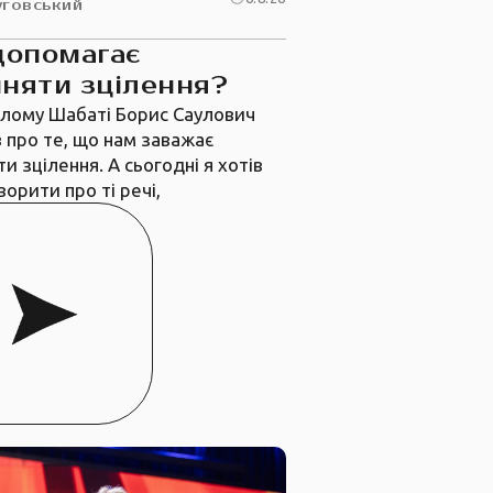
уговський
допомагає
няти зцілення?
лому Шабаті Борис Саулович
 про те, що нам заважає
и зцілення. А сьогодні я хотів
ворити про ті речі,