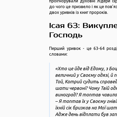
проігнорували духовні лідери Із
до чого це призвело і як це пов’
двох уривків із книг пророків.
Ісая 63: Викупл
Господь
Перший уривок - це 63-64 розді
словами:
«Хто це йде від Едому, з Б
величний у Своєму одязі, й 
Той, Котрий судить справед
шати червоні? Чому Твій одя
виноград? Я топтав чавило С
– Я топтав їх у Своєму гнів
їхній сік бризкав на Мої ша
Адже день відплати був зап