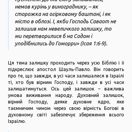
немов курінь у винограднику, – як
сторожка на огірковому баштані, і як
місто в облозі. І, якби Господь Саваот не
залишив нам невеличкого залишку, то
ми перетворилися б на Содом і
уподібнились до Гоморри» (Ісая 1:6-9).
Ця тема залишку проходить через усю Біблію і її
підкреслює апостол Шауль-Павло. Він говорить
про те, що завжди, в усі часи залишалися в Ізраїлі
ті, хто був вірним Господу, і завжди в усі часи
залишатимуться. Ось цей залишок – важлива
умова виживання народу. Духовний залишок,
вірний Господу, деяке духовне ядро, яке
таємничим чином через свою вірність Богові в
духовному світі забезпечує збереження всього
Ізраїлю.