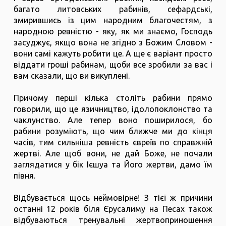
багато литовських рабинів, сефардські,
змирившись із цим народним благочестям, з
народною ревністю - яку, як ми знаємо, Господь
засуджує, якщо вона не згідно з Божим Словом -
вони самі кажуть робити це. А ще є варіант просто
віддати гроші рабинам, щоби все зробили за вас і
вам сказали, що ви викуплені.
Причому перші кілька століть рабини прямо
говорили, що це язичництво, ідолопоклонство та
чаклунство. Але тепер воно поширилося, бо
рабини розуміють, що чим ближче ми до кінця
часів, тим сильніша ревність євреїв по справжній
жертві. Але щоб вони, не дай Боже, не почали
заглядатися у бік Ієшуа та Його жертви, дамо їм
півня.
Відбувається щось неймовірне! З тієї ж причини
останні 12 років біля Єрусалиму на Песах також
відбуваються тренувальні жертвоприношення