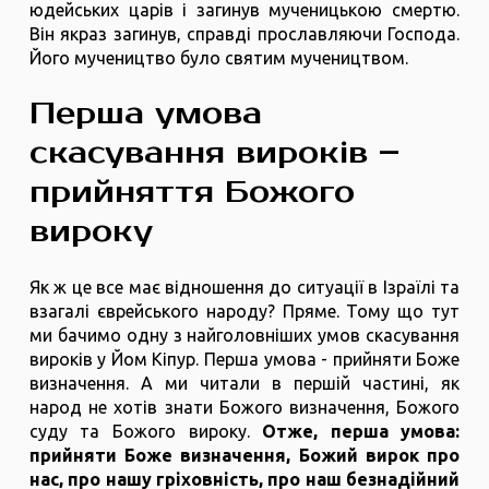
юдейських царів і загинув мученицькою смертю.
Він якраз загинув, справді прославляючи Господа.
Його мучеництво було святим мучеництвом.
Перша умова
скасування вироків –
прийняття Божого
вироку
Як ж це все має відношення до ситуації в Ізраїлі та
взагалі єврейського народу? Пряме. Тому що тут
ми бачимо одну з найголовніших умов скасування
вироків у Йом Кіпур. Перша умова - прийняти Боже
визначення. А ми читали в першій частині, як
народ не хотів знати Божого визначення, Божого
суду та Божого вироку.
Отже, перша умова:
прийняти Боже визначення, Божий вирок про
нас, про нашу гріховність, про наш безнадійний