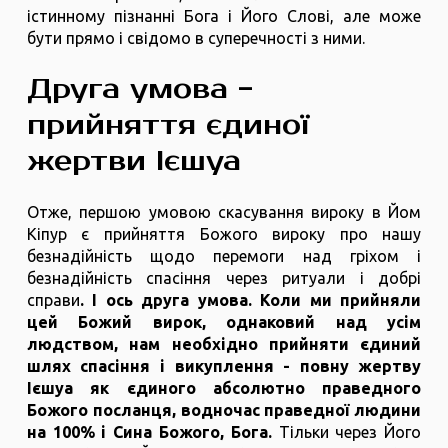
істинному пізнанні Бога і Його Слові, але може
бути прямо і свідомо в суперечності з ними.
Друга умова -
прийняття єдиної
жертви Ієшуа
Отже, першою умовою скасування вироку в Йом
Кіпур є прийняття Божого вироку про нашу
безнадійність щодо перемоги над гріхом і
безнадійність спасіння через ритуали і добрі
справи
. І ось друга умова. Коли ми прийняли
цей Божий вирок, однаковий над усім
людством, нам необхідно прийняти єдиний
шлях спасіння і викуплення - повну жертву
Ієшуа як єдиного абсолютно праведного
Божого посланця, водночас праведної людини
на 100% і Сина Божого, Бога.
Тільки через Його