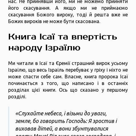
нас. Не прийнявши його, ми не можемо прийняти
його скасування. А якщо ми не приймаємо
скасування Божого вироку, тоді й решта вже не
Божих вироків не може бути скасована.
Книга Ісаї та впертість
народу Ізраїлю
Ми читали в Ісаї та Єремії страшний вирок усьому
Ізраїлю, що весь Ізраїль перебуває у гріху і ніхто не
може спасти себе сам. Власне, книга пророка Ісаї
починається з того, що написано і в останніх
розділах цієї книги. Ось що сказано у першому
розділі.
«Слухайте небеса, і візьми до уваги,
земле, бо говорить Господь: Я зростив і
виховав дітей, а вони збунтувалися