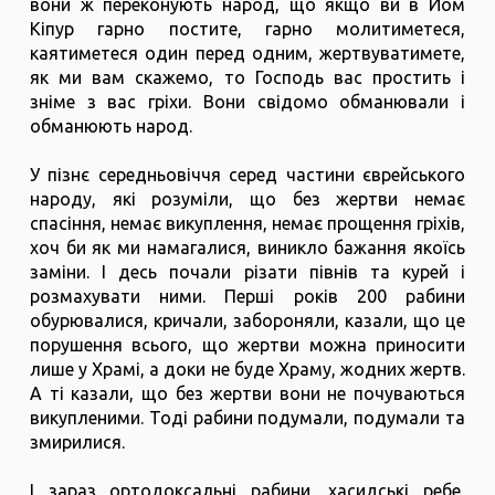
вони ж переконують народ, що якщо ви в Йом
Кіпур гарно постите, гарно молитиметеся,
каятиметеся один перед одним, жертвуватимете,
як ми вам скажемо, то Господь вас простить і
зніме з вас гріхи. Вони свідомо обманювали і
обманюють народ.
У пізнє середньовіччя серед частини єврейського
народу, які розуміли, що без жертви немає
спасіння, немає викуплення, немає прощення гріхів,
хоч би як ми намагалися, виникло бажання якоїсь
заміни. І десь почали різати півнів та курей і
розмахувати ними. Перші років 200 рабини
обурювалися, кричали, забороняли, казали, що це
порушення всього, що жертви можна приносити
лише у Храмі, а доки не буде Храму, жодних жертв.
А ті казали, що без жертви вони не почуваються
викупленими. Тоді рабини подумали, подумали та
змирилися.
І зараз ортодоксальні рабини, хасидські ребе,