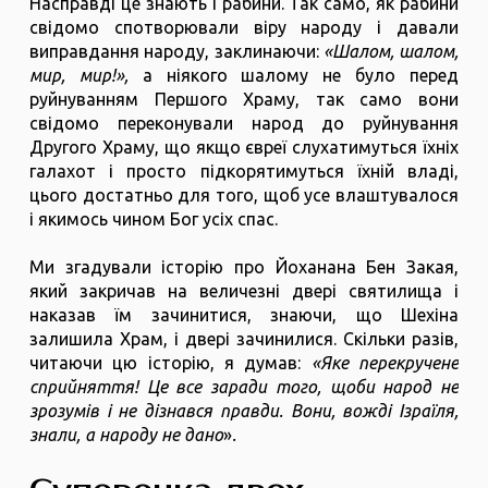
Насправді це знають і рабини. Так само, як рабини
свідомо спотворювали віру народу і давали
виправдання народу, заклинаючи:
«Шалом, шалом,
мир, мир!»,
а ніякого шалому не було перед
руйнуванням Першого Храму, так само вони
свідомо переконували народ до руйнування
Другого Храму, що якщо євреї слухатимуться їхніх
галахот і просто підкорятимуться їхній владі,
цього достатньо для того, щоб усе влаштувалося
і якимось чином Бог усіх спас.
Ми згадували історію про Йоханана Бен Закая,
який закричав на величезні двері святилища і
наказав їм зачинитися, знаючи, що Шехіна
залишила Храм, і двері зачинилися. Скільки разів,
читаючи цю історію, я думав:
«Яке перекручене
сприйняття! Це все заради того, щоби народ не
зрозумів і не дізнався правди. Вони, вожді Ізраїля,
знали, а народу не дано
»
.