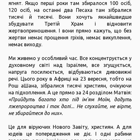
ягнят. Якщо перші роки там збиралося 100 осіб,
120 осіб, на останні два Песаха там зібралися
тисячі й тисячі. Вони хочуть якнайшвидше
збудувати Третій Храм і відновити
жертвоприношення. І вони прямо кажуть, що без
жертви немає прощення гріхів, немає викуплення,
немає виходу.
Ми живемо у особливий час. Все концентрується у
духовному світі над Ізраїлем, все згущується,
напруга посилюється, відбуваються дивовижні
речі. Цього року в Африці на 23 вересня, тобто на
Рош аШана, зібралися тисячі християн, очікуючи
на підхоплення. А це прямо за 24 розділом Матвія:
«Прийдуть багато хто під ім'ям Моїм, дадуть
лжепророцтва і так далі... Не слухайте, не вірте,
не збирайтеся до них».
Це для віруючих Нового Завіту, християн. А для
юдеїв це попередження не діє. І одні рабини