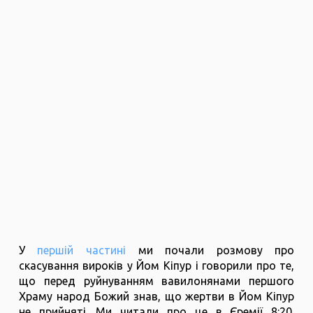
У
першій частині
ми почали розмову про
скасування вироків у Йом Кіпур і говорили про те,
що перед руйнуванням вавилонянами першого
Храму народ Божий знав, що жертви в Йом Кіпур
не прийняті. Ми читали про це в Єремії 8:20.