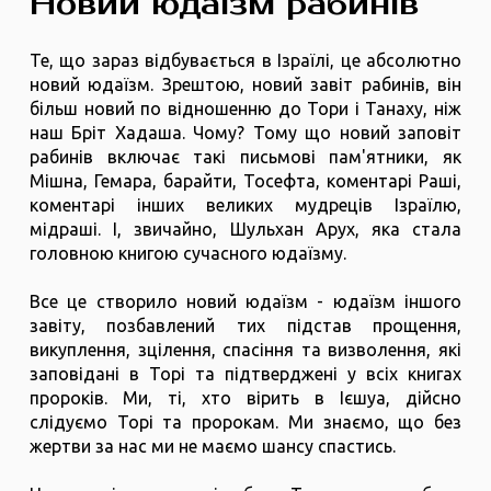
Новий юдаїзм рабинів
Те, що зараз відбувається в Ізраїлі, це абсолютно
новий юдаїзм. Зрештою, новий завіт рабинів, він
більш новий по відношенню до Тори і Танаху, ніж
наш Бріт Хадаша. Чому? Тому що новий заповіт
рабинів включає такі письмові пам'ятники, як
Мішна, Гемара, барайти, Тосефта, коментарі Раші,
коментарі інших великих мудреців Ізраїлю,
мідраші. І, звичайно, Шульхан Арух, яка стала
головною книгою сучасного юдаїзму.
Все це створило новий юдаїзм - юдаїзм іншого
завіту, позбавлений тих підстав прощення,
викуплення, зцілення, спасіння та визволення, які
заповідані в Торі та підтверджені у всіх книгах
пророків. Ми, ті, хто вірить в Ієшуа, дійсно
слідуємо Торі та пророкам. Ми знаємо, що без
жертви за нас ми не маємо шансу спастись.