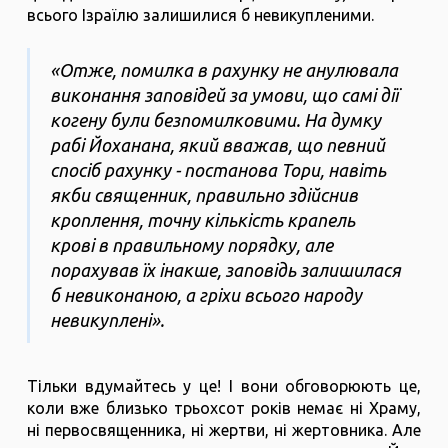
всього Ізраїлю залишилися б невикупленими.
«Отже, помилка в рахунку не анулювала
виконання заповідей за умови, що самі дії
когену були безпомилковими. На думку
рабі Йоханана, який вважав, що певний
спосіб рахунку - постанова Тори, навіть
якби священник, правильно здійснив
кроплення, точну кількість крапель
крові в правильному порядку, але
порахував їх інакше, заповідь залишилася
б невиконаною, а гріхи всього народу
невикуплені».
Тільки вдумайтесь у це! І вони обговорюють це,
коли вже близько трьохсот років немає ні Храму,
ні первосвященника, ні жертви, ні жертовника. Але