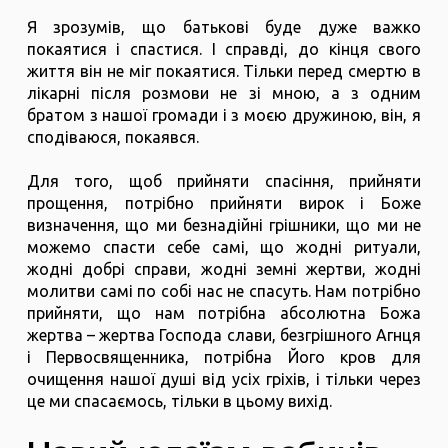
Я зрозумів, що батькові буде дуже важко
покаятися і спастися. І справді, до кінця свого
життя він не міг покаятися. Тільки перед смертю в
лікарні після розмови не зі мною, а з одним
братом з нашої громади і з моєю дружиною, він, я
сподіваюся, покаявся.
Для того, щоб прийняти спасіння, прийняти
прощення, потрібно прийняти вирок і Боже
визначення, що ми безнадійні грішники, що ми не
можемо спасти себе самі, що жодні ритуали,
жодні добрі справи, жодні земні жертви, жодні
молитви самі по собі нас не спасуть. Нам потрібно
прийняти, що нам потрібна абсолютна Божа
жертва – жертва Господа слави, безгрішного Агнця
і Первосвященника, потрібна Його кров для
очищення нашої душі від усіх гріхів, і тільки через
це ми спасаємось, тільки в цьому вихід.