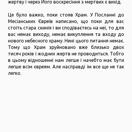
жертву і через Його воскресіння з мертвих є вихід.
Це було важко, поки стояв Храм. У Посланні до
Месіанських Євреїв написано, що поки для вас
стоїть стара скинія і ви сподіваєтесь на неї, то для
вас немає виходу, немає викуплення та входу до
нового небесного храму. Нині цього питання немає.
Тому що Храм зруйновано вже близько двох
тисяч років і жодних жертв не проводиться. Тобто
в цьому відношенні нам легше і начебто має бути
легше всім євреям. Але насправді їм все ще не так
легко.
Брехня рабинів і
фіктивне зняття тягаря
з народу
Після руйнування Храму в Ізраїлі було страшне
замішання. Тому що, по-перше, люди розуміли, що