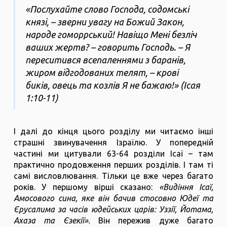
«Послухайте слово Господа, содомські
князі, – зверни увагу на Божий Закон,
народе гоморрський! Навіщо Мені безліч
ваших жертв? – говорить Господь. – Я
переситився всепаленнями з баранів,
жиром відгодованих телят, – крові
биків, овець та козлів Я не бажаю!» (Ісая
1:10-11)
І далі до кінця цього розділу ми читаємо інші
страшні звинувачення Ізраїлю. У попередній
частині ми цитували 63-64 розділи Ісаї – там
практично продовження перших розділів. І там ті
самі висловлювання. Тільки це вже через багато
років. У першому вірші сказано:
«Видіння Ісаї,
Амосового сина, яке він бачив стосовно Юдеї та
Єрусалима за часів юдейських царів: Уззії, Йотама,
Ахаза та Єзекії».
Він пережив дуже багато