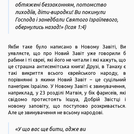
обтяжені беззаконням, потомство
лиходіїв, діти-виродки! Ви покинули
Господа і занедбали Святого Ізраїлевого,
обернулись назад!» (Ісая 1:4)
Якби таке було написано в Новому Завіті, Ви
уявляєте, що про Новий Завіт уже говорили б
рабини і ті євреї, які його не читали і які кажуть, що
це страшна антисемітська книга! Друзі, в Танаху є
такі викриття всього єврейського народу, в
порівнянні з якими Новий Завіт – це суцільний
панегірик Ізраїлю. У Новому Завіті є звинувачення,
наприклад, у 23 розділі Матвія, у бік фарисеїв, які
свідомо протистоять Ієшуа, Добрій Звістці і
новому заповіту, що поступово розкривається.
Але це звинувачення не всьому народові.
«У що вас ще бити, адже ви