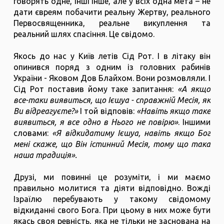
говорять одне, інші інше, але у всіх одна мета – не
дати євреям побачити реальну Жертву, реального
Первосвященника, реальне викуплення та
реальний шлях спасіння. Це свідомо.
Якось до нас у Київ летів Сід Рот. І в літаку він
опинився поряд з одним із головних рабинів
України - Яковом Дов Блайхом. Вони розмовляли. І
Сід Рот поставив йому таке запитання:
«А якщо
все-таки виявиться, що Ієшуа - справжній Месія, як
Ви відреагуєте?»
І той відповів:
«Навіть якщо таке
виявиться, я все одно в Нього не повірю»
. Іншими
словами:
«Я відкидатиму Ієшуа, навіть якщо Бог
мені скаже, що Він істинний Месія, тому що така
наша традиція».
Друзі, ми повинні це розуміти, і ми маємо
правильно молитися та діяти відповідно. Вожді
Ізраїлю перебувають у такому свідомому
відкиданні свого Бога. При цьому в них може бути
якась своя ревність, яка не тільки не заснована на