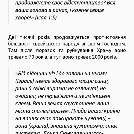
продовжуєте своє відступництво? Вся
ваша голова в ранах, і кожне серце
хворе!» (Ісая 1:5)
Дві тисячі років продовжується протистояння
більшості єврейського народу зі своїм Господом.
Там після поразок та руйнування Храму воно
тривало 70 років, а тут воно триває 2000 років.
«Від підошви ніг і до голови на ньому
(Ізраїлі) немає здорового місця: синці,
рани й свіжі виразки не оглянуті, не
очищені, не перев’язані й не зм’якшені
єлеєм. Ваша земля спустошена, ваші
міста спалені вогнем. Плоди вашої країни
на ваших очах пожирають чужинці, –
вона (країна), знищена чужинцями, стає
пустелею. Дочка Сіону залишилась,