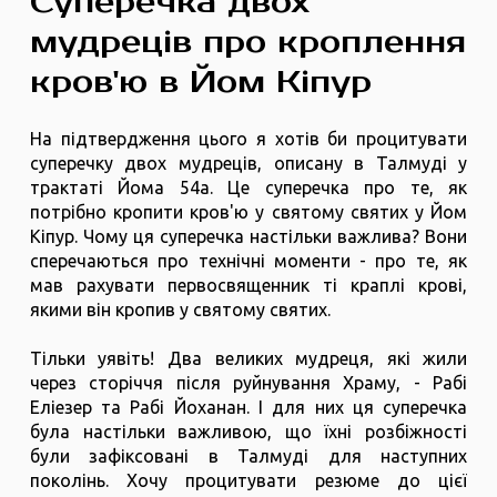
Суперечка двох
мудреців про кроплення
кров'ю в Йом Кіпур
На підтвердження цього я хотів би процитувати
суперечку двох мудреців, описану в Талмуді у
трактаті Йома 54а. Це суперечка про те, як
потрібно кропити кров'ю у святому святих у Йом
Кіпур. Чому ця суперечка настільки важлива? Вони
сперечаються про технічні моменти - про те, як
мав рахувати первосвященник ті краплі крові,
якими він кропив у святому святих.
Тільки уявіть! Два великих мудреця, які жили
через сторіччя після руйнування Храму, - Рабі
Еліезер та Рабі Йоханан. І для них ця суперечка
була настільки важливою, що їхні розбіжності
були зафіксовані в Талмуді для наступних
поколінь. Хочу процитувати резюме до цієї