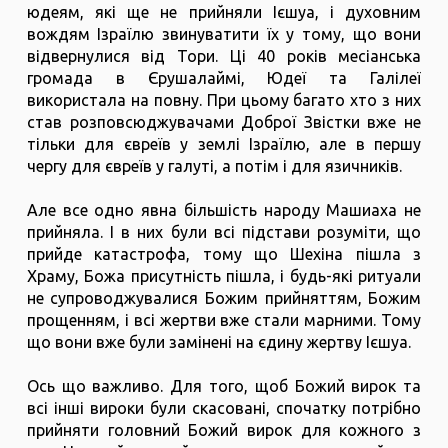
юдеям, які ще не прийняли Ієшуа, і духовним
вождям Ізраїлю звинуватити їх у тому, що вони
відвернулися від Тори. Ці 40 років месіанська
громада в Єрушалаймі, Юдеї та Галілеї
використала на повну. При цьому багато хто з них
став розповсюджувачами Доброї Звістки вже не
тільки для євреїв у землі Ізраїлю, але в першу
чергу для євреїв у галуті, а потім і для язичників.
Але все одно явна більшість народу Машиаха не
прийняла. І в них були всі підстави розуміти, що
прийде катастрофа, тому що Шехіна пішла з
Храму, Божа присутність пішла, і будь-які ритуали
не супроводжувалися Божим прийняттям, Божим
прощенням, і всі жертви вже стали марними. Тому
що вони вже були замінені на єдину жертву Ієшуа.
Ось що важливо. Для того, щоб Божий вирок та
всі інші вироки були скасовані, спочатку потрібно
прийняти головний Божий вирок для кожного з