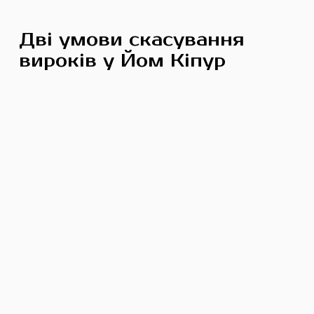
Дві умови скасування
вироків у Йом Кіпур