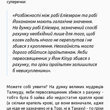
суперечки:
«Розбіжності між рабі Еліезером та рабі
Йохананом мають галахічне значення.
На думку рабі Еліезера, зазначений спосіб
рахунку необхідний лише для того, щоб
коген гадоль нічого не переплутав і не
збився з кроплення. Неохайність могла
дорого обійтися ізраїльтянам. Якби
первосвященник у Йом Кіпур збився з
рахунку, то гріхи ізраїльтян залишилися
б невикупленими».
Можете собі уявити? На думку великих мудреців
Талмуду, якби первосвященник збився з рахунку -
тобто була б зайва або недостатня крапля крові
(а скільки крапель крові, це вони визначали, адже
це ніде не зазначено ні в Торі, ні в Танаху) - то гріхи