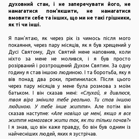
духовний стан, і не заперечувати його, не
намагатися пом'якшити, не намагатися
вмовити себе та інших, що ми не такі грішники,
як ті чи інші.
Я пам'ятаю, як через рік із чимось після мого
покаяння, через пару місяців, як я був хрещений у
Дусі Святому, Дух Святий мене наповнив, коли
ніхто за мене не молився, і я був просто
розірваний і розтрощений Духом Святим. За одну
годину я став іншою людиною. І та боротьба, яку я
вів понад два роки, припинилася. Після цього
через пару місяців у мене була розмова з моїм
батьком. І він сказав мені:
«Слухай, я дивлюся,
твоя віра змінила тебе реально. Ти став іншою
людиною. У тебе інше життя».
Але потім він
сказав наступне:
«Але навіщо це мені, якщо я все
життя намагався жити так, як ти тільки почав?»
І я знав, що він каже правду, бо він був одним із
найчесніших людей, яких я зустрічав.