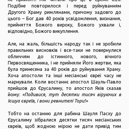
Подібне повторилося і перед руйнуванням
Другого Храму римлянами, причому задовго до
цього – Бог дав 40 років усвідомлення, визнання,
прийняття Божого вироку, Божого ухвали і,
відповідно, Божого викуплення.
Але, на жаль, більшість народу так і не зробили
правильних висновків і все-таки не повернулися
обличчям до істинного, нового, вічного
Первосвященника, і не прийняли Його жертви, яка
була принесена за 40 років до руйнування Храму.
Хоча апостоли та інші месіанські євреї часу не
марнували. Коли востаннє апостол Шауль-Павло
прийшов до Єрусалиму, то апостол Яків сказав
йому:
«Подивися, тут десятки тисяч віруючих в
Ієшуа євреїв, і вони ревнителі Тори!»
Тобто на останню для рабина Шауля Пасху до
Єрусалиму зібралися десятки тисяч месіанських
євреїв, щоб жодною мірою не дати привід тим