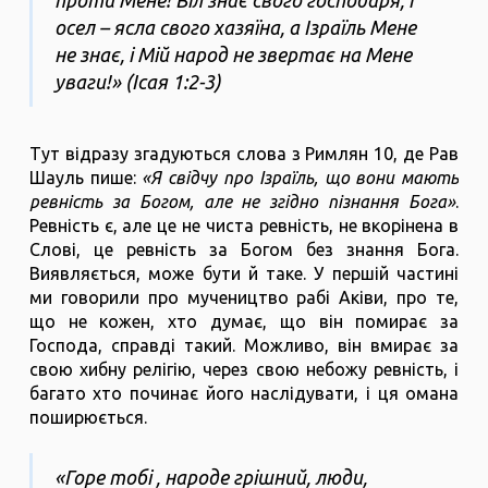
проти Мене! Віл знає свого господаря, і
осел – ясла свого хазяїна, а Ізраїль Мене
не знає, і Мій народ не звертає на Мене
уваги!» (Ісая 1:2-3)
Тут відразу згадуються слова з Римлян 10, де Рав
Шауль пише:
«Я свідчу про Ізраїль, що вони мають
ревність за Богом, але не згідно пізнання Бога»
.
Ревність є, але це не чиста ревність, не вкорінена в
Слові, це ревність за Богом без знання Бога.
Виявляється, може бути й таке. У першій частині
ми говорили про мучеництво рабі Аківи, ​​про те,
що не кожен, хто думає, що він помирає за
Господа, справді такий. Можливо, він вмирає за
свою хибну релігію, через свою небожу ревність, і
багато хто починає його наслідувати, і ця омана
поширюється.
«Горе тобі , народе грішний, люди,