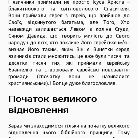
І язичники приймали не просто Ісуса Христа –
блакитноокого та світловолосого Спасителя.
Вони приймали єврея з євреїв, що прийшов до
Своїх, відкинутого багатьма, але Того, Хто
назавжди залишається Левом з коліна Єгуди,
Сином Давида, що творить милість до Свого
народу і до всіх, хто покличе Його єврейське ім'я і
визнає Його таким, яким Він є. Винятки серед
язичників стали множитись, це вже були тисячі та
десятки тисяч тих, які приймали єврейську
Євангелію та створювали єврейські новозавітні
громади (спочатку вони не називалися
християнськими). І Бог це дуже благословляв.
Початок великого
відновлення
Зараз ми знаходимося тільки на початку великого
відновлення цього біблійного принципу. Тому