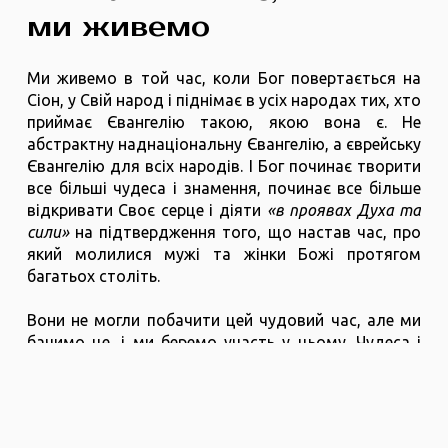
ми живемо
Ми живемо в той час, коли Бог повертається на
Сіон, у Свій народ і піднімає в усіх народах тих, хто
приймає Євангелію такою, якою вона є. Не
абстрактну наднаціональну Євангелію, а єврейську
Євангелію для всіх народів. І Бог починає творити
все більші чудеса і знамення, починає все більше
відкривати Своє серце і діяти
«в проявах Духа та
сили»
на підтвердження того, що настав час, про
який молилися мужі та жінки Божі протягом
багатьох століть.
Вони не могли побачити цей чудовий час, але ми
бачимо це, і ми беремо участь у цьому. Чудеса і
знамення, обіцяні Богом, зростатимуть. І всі, хто
прийняв це одкровення і не піддасться сумнівам,
страхам, зніяковілості, знущанням та
неаргументованій критиці, але буде затверджений