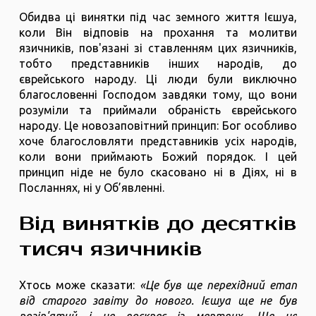
Обидва ці винятки під час земного життя Ієшуа,
коли Він відповів на прохання та молитви
язичників, пов'язані зі ставленням цих язичників,
тобто представників інших народів, до
єврейського народу. Ці люди були виключно
благословенні Господом завдяки тому, що вони
розуміли та приймали обраність єврейського
народу. Це новозаповітний принцип: Бог особливо
хоче благословляти представників усіх народів,
коли вони приймають Божий порядок. І цей
принцип ніде не було скасовано ні в Діях, ні в
Посланнях, ні у Об’явленні.
Від винятків до десятків
тисяч язичників
Хтось може сказати:
«Це був ще перехідний етап
від старого завіту до нового. Ієшуа ще не був