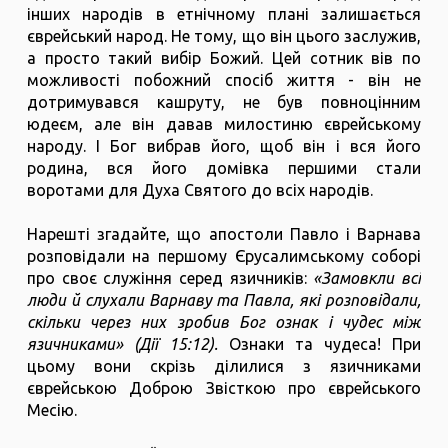
інших народів в етнічному плані залишається
єврейський народ. Не тому, що він цього заслужив,
а просто такий вибір Божий. Цей сотник вів по
можливості побожний спосіб життя - він не
дотримувався кашруту, не був повноцінним
юдеєм, але він давав милостиню єврейському
народу. І Бог вибрав його, щоб він і вся його
родина, вся його домівка першими стали
воротами для Духа Святого до всіх народів.
Нарешті згадайте, що апостоли Павло і Варнава
розповідали на першому Єрусалимському соборі
про своє служіння серед язичників:
«Замовкли всі
люди й слухали Варнаву та Павла, які розповідали,
скільки через них зробив Бог ознак і чудес між
язичниками» (Дії 15:12).
Ознаки та чудеса! При
цьому вони скрізь ділилися з язичниками
єврейською Доброю Звісткою про єврейського
Месію.