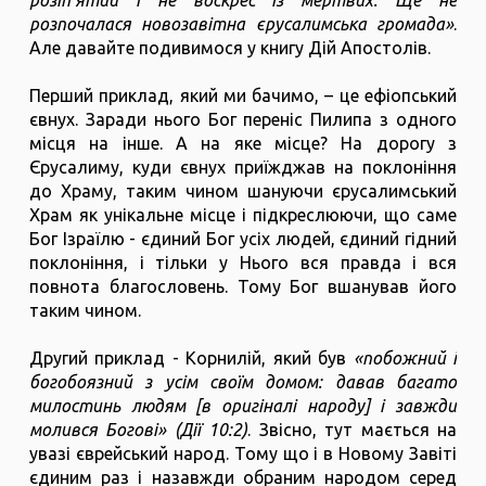
розіп'ятий і не воскрес із мертвих. Ще не
розпочалася новозавітна єрусалимська громада»
.
Але давайте подивимося у книгу Дій Апостолів.
Перший приклад, який ми бачимо, – це ефіопський
євнух. Заради нього Бог переніс Пилипа з одного
місця на інше. А на яке місце? На дорогу з
Єрусалиму, куди євнух приїжджав на поклоніння
до Храму, таким чином шануючи єрусалимський
Храм як унікальне місце і підкреслюючи, що саме
Бог Ізраїлю - єдиний Бог усіх людей, єдиний гідний
поклоніння, і тільки у Нього вся правда і вся
повнота благословень. Тому Бог вшанував його
таким чином.
Другий приклад - Корнилій, який був
«побожний і
богобоязний з усім своїм домом: давав багато
милостинь людям [в оригіналі народу] і завжди
молився Богові» (Дії 10:2)
. Звісно, тут мається на
увазі єврейський народ. Тому що і в Новому Завіті
єдиним раз і назавжди обраним народом серед