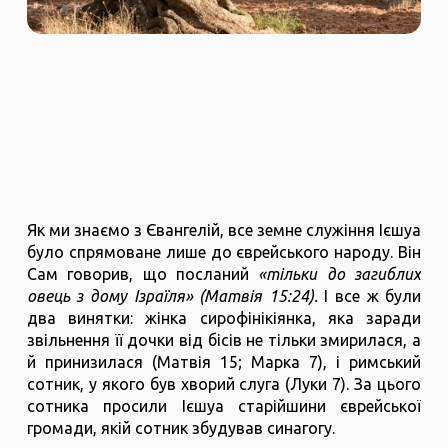
Як ми знаємо з Євангелій, все земне служіння Ієшуа
було спрямоване лише до єврейського народу. Він
Сам говорив, що посланий
«тільки до загиблих
овець з дому Ізраїля» (Матвія 15:24).
І все ж були
два винятки: жінка сирофінікіянка, яка заради
звільнення її дочки від бісів не тільки змирилася, а
й принизилася (Матвія 15; Марка 7), і римський
сотник, у якого був хворий слуга (Луки 7). За цього
сотника просили Ієшуа старійшини єврейської
громади, якій сотник збудував синагогу.