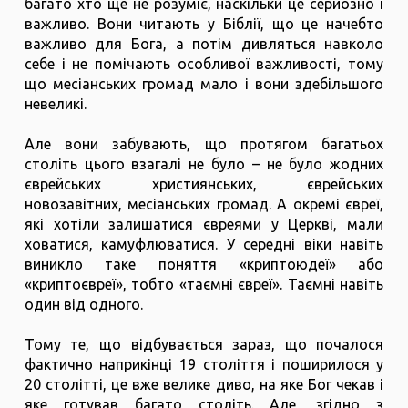
багато хто ще не розуміє, наскільки це серйозно і
важливо. Вони читають у Біблії, що це начебто
важливо для Бога, а потім дивляться навколо
себе і не помічають особливої важливості, тому
що месіанських громад мало і вони здебільшого
невеликі.
Але вони забувають, що протягом багатьох
століть цього взагалі не було – не було жодних
єврейських християнських, єврейських
новозавітних, месіанських громад. А окремі євреї,
які хотіли залишатися євреями у Церкві, мали
ховатися, камуфлюватися. У середні віки навіть
виникло таке поняття «криптоюдеї» або
«криптоєвреї», тобто «таємні євреї». Таємні навіть
один від одного.
Тому те, що відбувається зараз, що почалося
фактично наприкінці 19 століття і поширилося у
20 столітті, це вже велике диво, на яке Бог чекав і
яке готував багато століть. Але, згідно з