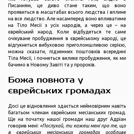
Писанням, це диво стане таким, що воно
проявиться в масштабах всього людства і вплине
на все людство. Але насамперед воно впливатиме
на Тіло Месії з усіх народів, а через це – на
єврейський народ. Коли відбудеться те саме
очікуване пробудження в єврейському народі, це
відгукнеться вибуховою приголомшливою серією,
можна сказати, підземних поштовхів всередині
Тіла Месії, і почнеться велике пробудження, як ми
бачимо в Новому Завіті та у пророків.
Божа повнота у
єврейських громадах
Досі це відновлення здається неймовірним навіть
багатьом членам єврейських месіанських громад.
Ще на початку нашої громади наш друг Адріан
говорив мені:
«Послухай, ти кажеш мені про те, що
в єврейських месіанських громадах особливе