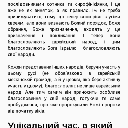
послідовниками сотника та сирофінікіянки, і це
вже не як виняток, а як правило. Їм не треба
принижуватися, тому що тепер вони рівні з усіма
євреям, але вони визнають Божий порядок, Боже
обрання, Боже призначення, входять у це
призначення і покликання. І тепер вони
благословляють єврейський народ, і цим
благословляють Бога Ізраїлю і благословляють
свої народи.
Кожен представник інших народів, беручи участь у
цьому русі (не обов'язково в єврейській
месіанській громаді, а й у церкві, яка бере активну
участь у цьому), благословляє не лише єврейський
народ. Але тим самим він приносить особливе
благословення у свій народ, готуючи те саме
пробудження, про яке пророкували Божі пророки
від початку віків.
Унікальний час, в який