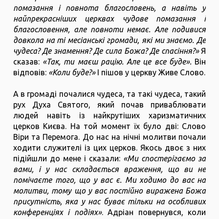
помазання і повнота благословень, а навіть у
найпрекрасніших церквах чудове помазання і
благословення, але повноти немає. Але подивися
довкола на ті месіанські громади, які ми знаємо. Де
чудеса? Де знамення? Де сила Божа? Де спасіння?»
Я
сказав:
«Так, ти маєш рацію. Але це все буде».
Він
відповів:
«Коли буде?»
І пішов у церкву Живе Слово.
А в громаді почалися чудеса, та такі чудеса, такий
рух Духа Святого, який почав приваблювати
людей навіть із найкрутіших харизматичних
церков Києва. На той момент їх було дві: Слово
Віри та Перемога. До нас на нічні молитви почали
ходити служителі із цих церков. Якось двоє з них
підійшли до мене і сказали:
«Ми спостерігаємо за
вами, і у нас складається враження, що ви не
помічаєте того, що у вас є. Ми ходимо до вас на
молитви, тому що у вас постійно виражена Божа
присутність, яка у нас буває тільки на особливих
конференціях і подіях»
. Адріан повернувся, коли