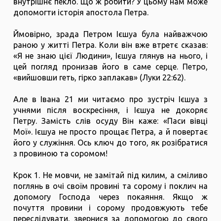
внутрішнє пекло. Що ж робити? У цьому нам може
допомогти історія апостола Петра.
Ймовірно, зрада Петром Ієшуа була найважчою
раною у житті Петра. Коли він вже втретє сказав:
«Я не знаю цієї Людини», Ієшуа глянув на нього, і
цей погляд пронизав його в саме серце. Петро,
«вийшовши геть, гірко заплакав» (Луки 22:62).
Але в Івана 21 ми читаємо про зустріч Ієшуа з
учнями після воскресіння, і Ієшуа не докоряє
Петру. Замість слів осуду Він каже: «Паси вівці
Мої». Ієшуа не просто прощає Петра, а й повертає
його у служіння. Ось ключ до того, як розібратися
з провиною та соромом!
Крок 1. Не мовчи, не замітай під килим, а сміливо
поглянь в очі своїм провині та сорому і поклич на
допомогу Господа через покаяння. Якщо ж
почуття провини і сорому продовжують тебе
переслідувати, звернися за допомогою до свого