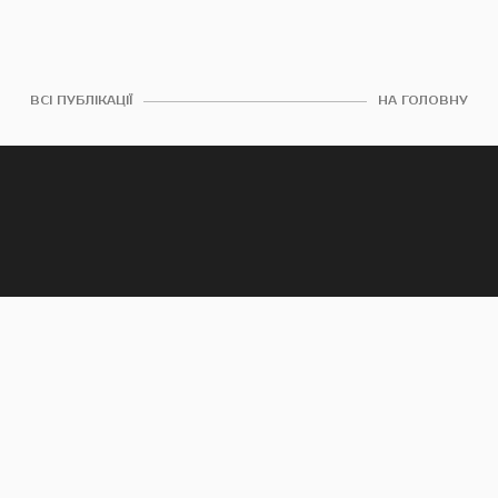
ВСІ ПУБЛІКАЦІЇ
НА ГОЛОВНУ
КЕМО. КИЇВ
Офіс: +38 (063) 232-50-