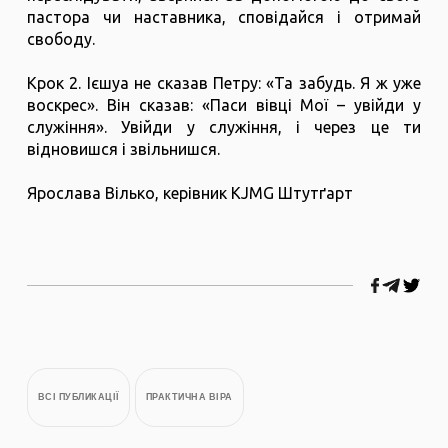
пастора чи наставника, сповідайся і отримай
свободу.
Крок 2. Ієшуа не сказав Петру: «Та забудь. Я ж уже
воскрес». Він сказав: «Паси вівці Мої – увійди у
служіння». Увійди у служіння, і через це ти
відновишся і звільнишся.
Ярослава Вілько, керівник KJMG Штутґарт
ВСІ ПУБЛИКАЦІЇ
ПРАКТИЧНА ВІРА