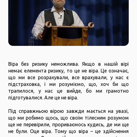
Віра без ризику неможлива. Якщо в нашій вірі
немає елемента ризику, то це не віра. Це означає,
що ми все розрахували, все врахували, у нас є
підстраховка, і ми розуміємо, що, хоч би що
трапилося, у нас це вийде, бо ми грамотно
підготувалися. Але це не віра.
Під справжньою вірою завжди мається на увазі,
що ми робимо щось, що своїм тілесним розумом
ще не перевірили, прориваємось кудись, де ми ще
не були. Оце віра. Тому що віра – це здійснення