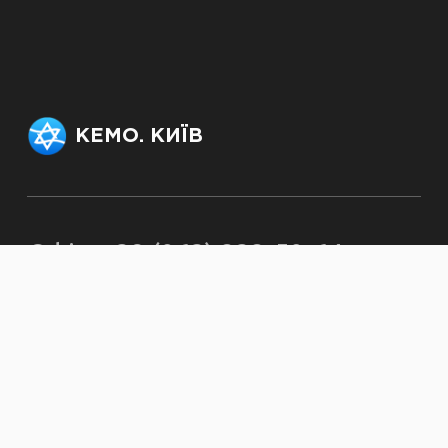
КЕМО. КИЇВ
Офіс: +38 (063) 232-50-64,
officekemo@gmail.com
Секретар рабина:
rabbi.kjmc@gmail.com
© kemokiev.org – сайт Київської
єврейської месіанської