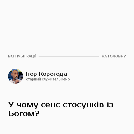
ВСІ ПУБЛІКАЦІЇ
НА ГОЛОВНУ
Ігор Корогода
старший служитель кємо
У чому сенс стосунків із
Богом?