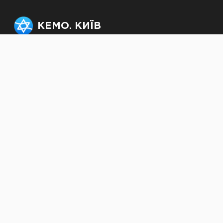
КЕМО. КИЇВ
Офіс: +38 (063) 232-50-64,
officekemo@gmail.com
Секретар рабина:
rabbi.kjmc@gmail.com
© kemokiev.org – сайт
Київської єврейської
месіанської громади