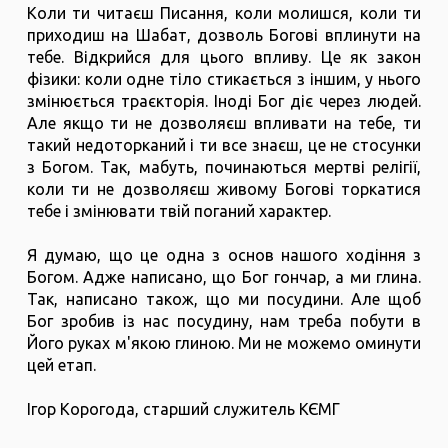
Коли ти читаєш Писання, коли молишся, коли ти
приходиш на Шабат, дозволь Богові вплинути на
тебе. Відкрийся для цього впливу. Це як закон
фізики: коли одне тіло стикається з іншим, у нього
змінюється траєкторія. Іноді Бог діє через людей.
Але якщо ти не дозволяєш впливати на тебе, ти
такий недоторканий і ти все знаєш, це не стосунки
з Богом. Так, мабуть, починаються мертві релігії,
коли ти не дозволяєш живому Богові торкатися
тебе і змінювати твій поганий характер.
Я думаю, що це одна з основ нашого ходіння з
Богом. Адже написано, що Бог гончар, а ми глина.
Так, написано також, що ми посудини. Але щоб
Бог зробив із нас посудину, нам треба побути в
Його руках м'якою глиною. Ми не можемо оминути
цей етап.
Ігор Корогода, старший служитель КЄМГ