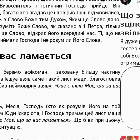
Г
 Визволитель і істинний Господь прийде, Він
, багато хто згадав це і повірив. Інші відмовилися,
Що 
ь в Слово Боже тим Духом, Яким це Слово дано.
зціл
міти Боже Слово, як сказано в 1 Петра, тільки
звіл
е Слово, відкриє його всередині нас. Ті, що не
риймали Господа і не розуміли Його Слова.
Я дуже 
сестер 
 вас ламається
собі Бо
отрима
 беремо афікоман - заховану більшу частину
ра Ієшуа взяв саме такий лист маци, благословив
бив неймовірну заяву:
«Оце є тіло Моє, що за вас
, Месія, Господь (хто як розумів Його на той
ом Юди Іскаріота, і Господь тримає цей лист маци
о Моє, що за вас ламається».
Що б ви при цьому
ситуацію.