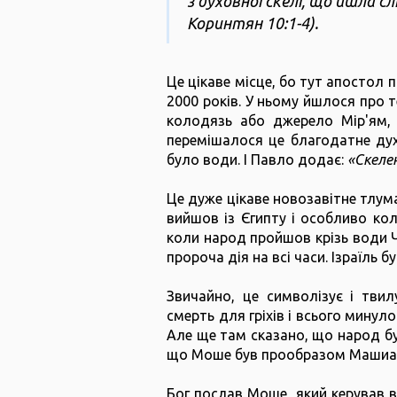
з духовної скелі, що йшла с
Коринтян 10:1-4).
Це цікаве місце, бо тут апостол
2000 років. У ньому йшлося про 
колодязь або джерело Мір'ям, 
перемішалося це благодатне дух
було води. І Павло додає:
«Скелею
Це дуже цікаве новозавітне тлума
вийшов із Єгипту і особливо кол
коли народ пройшов крізь води Ч
пророча дія на всі часи. Ізраїль 
Звичайно, це символізує і твилу
смерть для гріхів і всього минуло
Але ще там сказано, що народ був
що Моше був прообразом Машиаха,
Бог послав Моше, який керував в