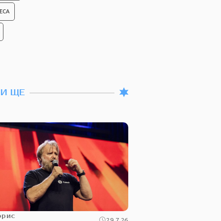
ЕСА
ТИ ЩЕ
орис
29.7.26