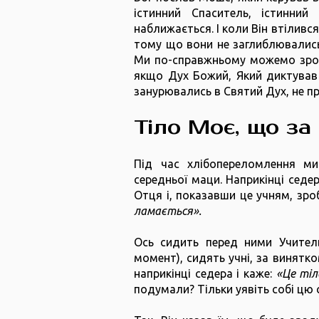
істинний Спаситель, істинний
наближається. І коли Він втілився
тому що вони не заглиблювалис
Ми по-справжньому можемо зрозу
якщо Дух Божий, Який диктував ц
занурювались в Святий Дух, не п
Тіло Моє, що за
Під час хлібопереломлення ми
середньої маци. Наприкінці седе
Отця і, показавши це учням, зро
ламається».
Ось сидить перед ними Учитель
момент), сидять учні, за винятк
наприкінці седера і каже:
«Це тіл
подумали? Тільки уявіть собі цю 