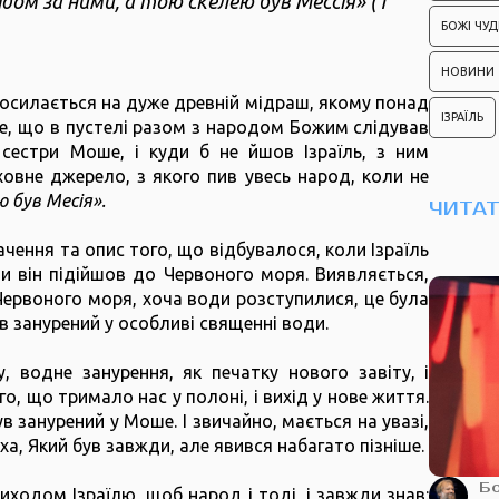
лідом за ними, а тою скелею був Мессія» (1
БОЖІ ЧУД
НОВИНИ
 посилається на дуже древній мідраш, якому понад
ІЗРАЇЛЬ
те, що в пустелі разом з народом Божим слідував
сестри Моше, і куди б не йшов Ізраїль, з ним
овне джерело, з якого пив увесь народ, коли не
 був Месія».
ЧИТА
чення та опис того, що відбувалося, коли Ізраїль
и він підійшов до Червоного моря. Виявляється,
ервоного моря, хоча води розступилися, це була
був занурений у особливі священні води.
, водне занурення, як печатку нового завіту, і
го, що тримало нас у полоні, і вихід у нове життя.
 занурений у Моше. І звичайно, мається на увазі,
 Який був завжди, але явився набагато пізніше.
Б
иходом Ізраїлю, щоб народ і тоді, і завжди знав: