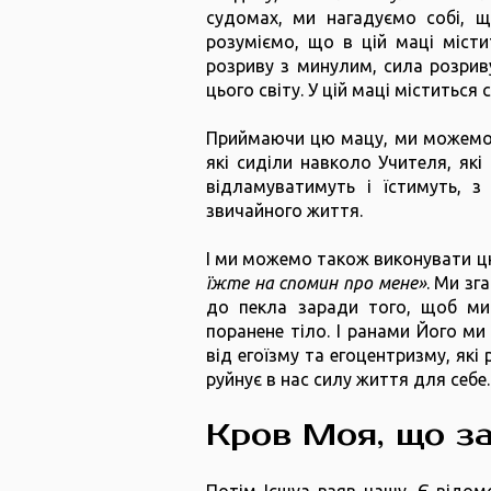
судомах, ми нагадуємо собі, щ
розуміємо, що в цій маці місти
розриву з минулим, сила розриву
цього світу. У цій маці міститься 
Приймаючи цю мацу, ми можемо 
які сиділи навколо Учителя, які
відламуватимуть і їстимуть, з
звичайного життя.
І ми можемо також виконувати цю
їжте на спомин про мене»
. Ми зг
до пекла заради того, щоб ми
поранене тіло. І ранами Його ми 
від егоїзму та егоцентризму, як
руйнує в нас силу життя для себе.
Кров Моя, що за