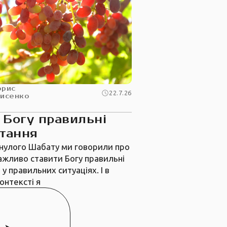
орис
22.7.26
рисенко
 Богу правильні
тання
нулого Шабату ми говорили про
важливо ставити Богу правильні
 у правильних ситуаціях. І в
онтексті я