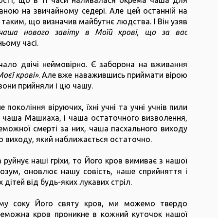
ості, що в ті часи наливалася окрема чаша для
аною на звичайному седері. Але цей останній на
 таким, що визначив майбутнє людства. І Він узяв
чаша нового завіту в Моїй крові, що за вас
ньому часі.
чало двічі неймовірно. Є заборона на вживання
Моєї крові»
. Але вже наважившись приймати вірою
вони прийняли і цю чашу.
 покоління віруючих, їхні учні та учні учнів пили
і чаша Машиаха, і чаша остаточного визволення,
еможної смерті за них, чаша пасхального виходу
го виходу, який наближається остаточно.
уйнує наші гріхи, то Його кров вимиває з нашої
озум, оновлює нашу совість, наше сприйняття і
дітей від будь-яких лукавих стріл.
ому соку Його святу кров, ми можемо твердо
реможна кров проникне в кожний куточок нашої