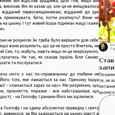
жений. Він відіслав зрадника, щоб той, якщо він
 виконав. Він їм казав це, але це не вміщувалось
 відданий первосвященникам, відданий до рук
ть принижувати, бити, потім розіпнуть? Вони не
 на цьому. І тут живий Ієшуа піднімає мацу і каже:
я».
они не розуміли. Їм треба було вирішити для себе:
Б
якщо вони розуміють, що це не просто Вчитель, не
Г
й Син, то, мабуть, навіть якщо їм це незрозуміло,
ухатись. Не так, як сказав Ізраїль біля Синаю:
Став
лухати та послухатися.
запи
оча ніхто з нас по-справжньому до глибини не
Позами
 Його тіло, яке ламається за нас. Причому Ієшуа
те, як 
асі - «ламається зараз за нас». Ми розуміємо, що
питання
іхи, прокляття, поразки - все найстрашніше, що
цьому к
ості, - на Голгофу. І ранами Його ми зцілилися.
а Голгофу і на єдину абсолютно праведну і святу
, дивимося, як Він задихається на цьому хресті в