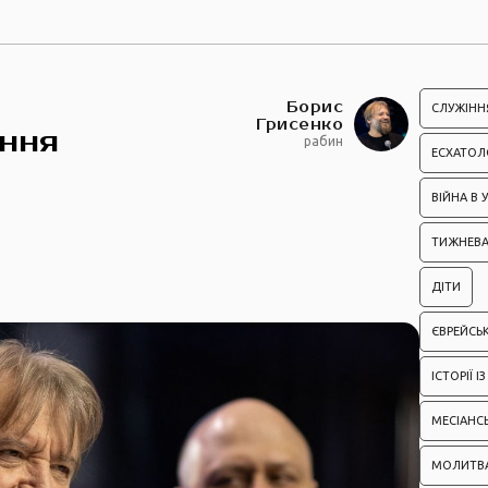
Борис
СЛУЖІНН
Грисенко
ння
рабин
ЕСХАТОЛ
ВІЙНА В У
ТИЖНЕВА
ДІТИ
ЄВРЕЙСЬК
ІСТОРІЇ 
МЕСІАНС
МОЛИТВ