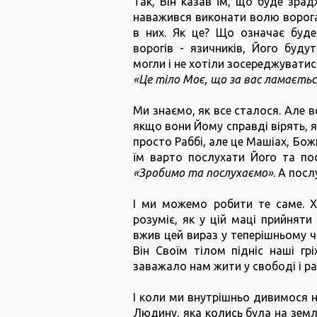
Так, Він казав їм, що буде зрад
наважився виконати волю ворога,
в них. Як це? Що означає буде
ворогів - язичників, Його буду
могли і не хотіли зосереджуватись
«Це тіло Моє, що за вас ламаєтьс
Ми знаємо, як все сталося. Але в
якщо вони Йому справді вірять, 
просто Раббі, але це Машіах, Божи
їм варто послухати Його та посл
«Зробимо та послухаємо»
. А пос
І ми можемо робити те саме. Х
розуміє, як у цій маці прийняти
вжив цей вираз у теперішньому ч
Він Своїм тілом підніс наші гр
заважало нам жити у свободі і рад
І коли ми внутрішньо дивимося н
Людину, яка колись була на землі