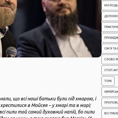
МОЛОДЬ
ДОПОМО
ПРАКТИЧН
ПРОБУД
СІМ'Я ТА
СЛОВО Р
СТОП АН
ТОРА
ЄВРЕЙСЬ
знали, що всі наші батьки були під хмарою, і
ПРОПОВІ
 хрестилися в Мойсея – у хмарі та в морі;
 всі пили той самий духовний напій, бо пили
ВСІ ПУБЛ