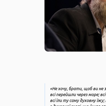
«Не хочу, брати, щоб ви не 
всі перейшли через море; всі
всі їли ту саму духовну їжу;