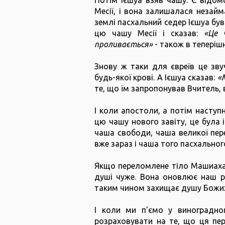
Потім Ієшуа взяв чашу. Є відом
Месії, і вона залишалася незайм
землі пасхальний седер Ієшуа був
цю чашу Месії і сказав:
«Це 
проливається»
- також в теперіш
Знову ж таки для євреїв це зву
будь-якої крові. А Ієшуа сказав:
«
те, що їм запропонував Вчитель, 
І коли апостоли, а потім наступне
цю чашу нового завіту, це була 
чаша свободи, чаша великої пер
вже зараз і чаша того пасхально
Якщо переломлене тіло Машиаха р
душі чуже. Вона оновлює наш р
таким чином захищає душу Божих 
І коли ми п'ємо у виноградн
розраховувати на те, що ця пе