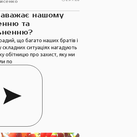
рисенко
заважає нашому
енню та
ьненню?
радий, що багато наших братів і
у складних ситуаціях нагадують
жу обітницю про захист, яку ми
ли по