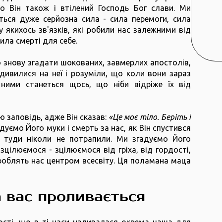
о Він також і втілений Господь Бог слави. Ми
ться дуже серйозна сила - сила перемоги, сила
 якихось зв'язків, які робили нас залежними від
сила смерті для себе.
знову згадати шокованих, завмерлих апостолів,
 дивилися на неї і розуміли, що коли вони зараз
 ними станеться щось, що ніби відріже їх від
 заповідь, адже Він сказав:
«Це моє тіло. Беріть і
адуємо Його муки і смерть за нас, як Він спустився
 туди ніколи не потрапили. Ми згадуємо Його
зцілюємося - зцілюємося від гріха, від гордості,
і роблять нас центром всесвіту. Ця поламана маца
 вас проливається