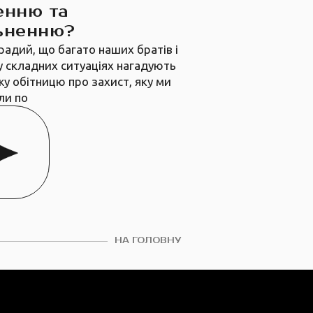
енню та
ьненню?
радий, що багато наших братів і
у складних ситуаціях нагадують
жу обітницю про захист, яку ми
ли по
НА ГОЛОВНУ