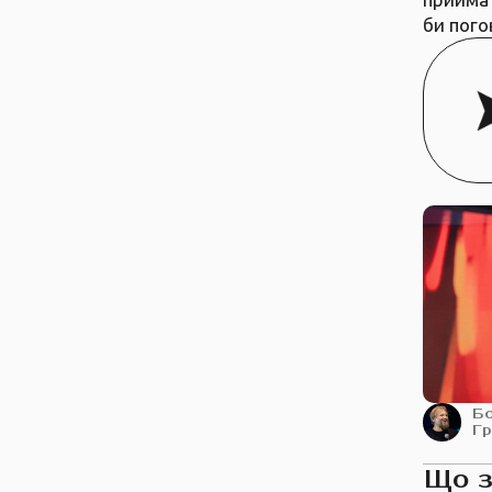
би пого
Б
Г
Що 