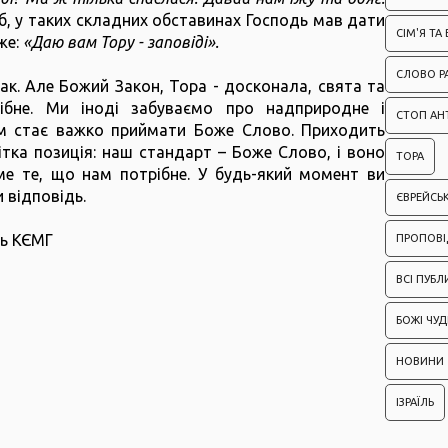
, у таких складних обставинах Господь мав дати
СІМ'Я ТА
же:
«Даю вам Тору - заповіді».
СЛОВО Р
так. Але Божий Закон, Тора - досконала, свята та
ібне. Ми іноді забуваємо про надприродне і
СТОП АН
ам стає важко приймати Боже Слово. Приходить
чітка позиція: наш стандарт – Боже Слово, і воно
ТОРА
ме те, що нам потрібне. У будь-який момент ви
 відповідь.
ЄВРЕЙСЬ
ль КЄМГ
ПРОПОВІ
ВСІ ПУБЛ
БОЖІ ЧУД
НОВИНИ
ІЗРАЇЛЬ