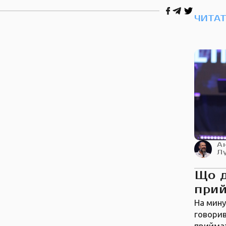
ЧИТА
А
Л
Що 
прий
На мину
говорив
приймат