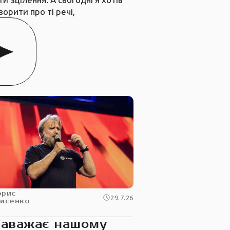
ворити про ті речі,
орис
29.7.26
рисенко
заважає нашому