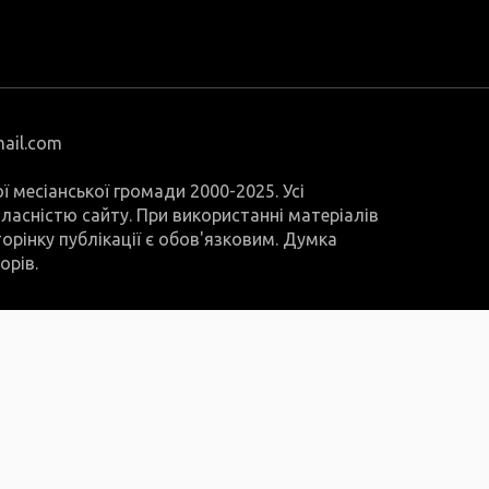
mail.com
ої месіанської громади 2000-2025. Усі
 власністю сайту. При використанні матеріалів
орінку публікації є обов'язковим. Думка
орів.