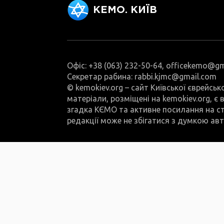
КЕМО. КИЇВ
Офіс: +38 (063) 232-50-64, officekemo@g
Секретар рабина: rabbi.kjmc@gmail.com
© kemokiev.org – сайт Київської єврейськ
матеріали, розміщені на kemokiev.org, є
згадка КЄМО та активне посилання на ст
редакції може не збігатися з думкою авт