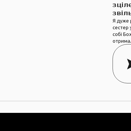
зціл
звіл
Я дуже 
сестер 
собі Бо
отрима