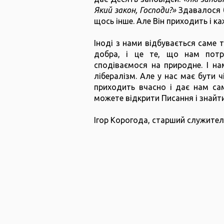
Який закон, Господи?»
Здавалося б
щось інше. Але Він приходить і ка
Іноді з нами відбувається саме 
добра, і це те, що нам потр
сподіваємося на природне. І н
лібералізм. Але у нас має бути 
приходить вчасно і дає нам са
можете відкрити Писання і знайти
Ігор Корогода, старший служите