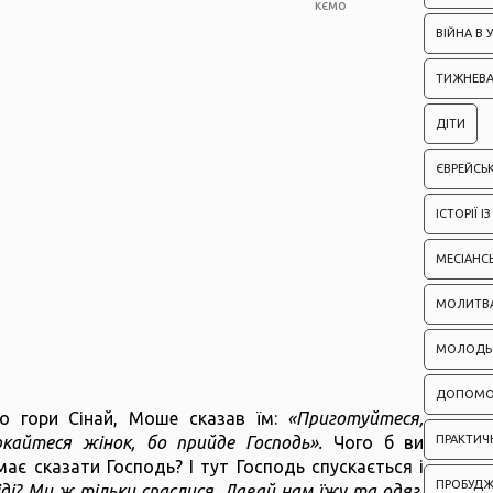
кємо
ВІЙНА В У
ТИЖНЕВА
ДІТИ
ЄВРЕЙСЬК
ІСТОРІЇ 
МЕСІАНС
МОЛИТВ
МОЛОДЬ
ДОПОМО
о гори Сінай, Моше сказав їм:
«Приготуйтеся,
кайтеся жінок, бо прийде Господь».
Чого б ви
ПРАКТИЧН
має сказати Господь? І тут Господь спускається і
ПРОБУД
іді? Ми ж тільки спаслися. Давай нам їжу та одяг.