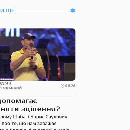
ТИ ЩЕ
ндрій
6.8.26
уговський
допомагає
няти зцілення?
лому Шабаті Борис Саулович
 про те, що нам заважає
и зцілення. А сьогодні я хотів