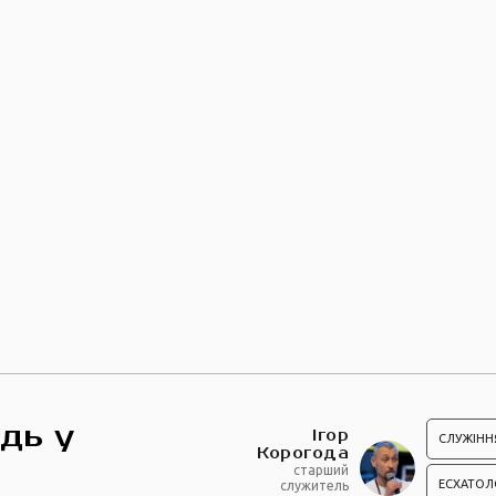
дь у
Ігор
СЛУЖІНН
Корогода
старший
ЕСХАТОЛ
служитель