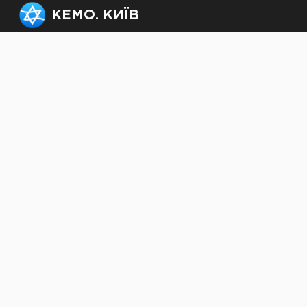
КЕМО. КИЇВ
Офіс: +38 (063) 232-50-64,
officekemo@gmail.com
Секретар рабина:
rabbi.kjmc@gmail.com
© kemokiev.org – сайт
Київської єврейської
месіанської громади 2000-
2025. Усі матеріали,