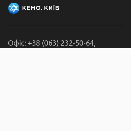
КЕМО. КИЇВ
Офіс: +38 (063) 232-50-64,
officekemo@gmail.com
Секретар рабина:
rabbi.kjmc@gmail.com
© kemokiev.org – сайт Київської
єврейської месіанської громади
2000-2025. Усі матеріали,
розміщені на kemokiev.org, є
власністю сайту. При