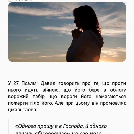
У 27 Псалмі Давид говорить про те, що проти
нього йдуть війною, що його бере в облогу
ворожий табір, що вороги його намагаються
пожерти тіло його. Але при цьому він промовляє
цікаві слова:
«Одного прошу я в Господа, й одного
прагну, аби протягом усього мого