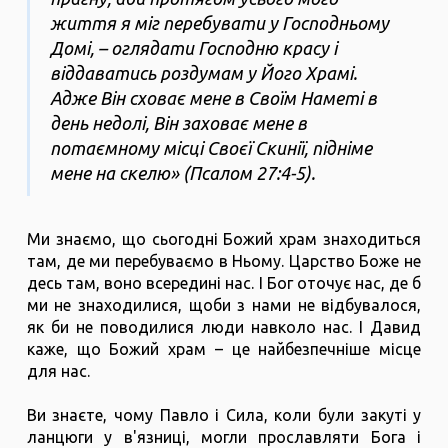
життя я міг перебувати у Господньому
Домі, – оглядати Господню красу і
віддаватись роздумам у Його Храмі.
Адже Він сховає мене в Своїм Наметі в
день недолі, Він заховає мене в
потаємному місці Своєї Скинії, підніме
мене на скелю» (Псалом 27:4-5).
Ми знаємо, що сьогодні Божий храм знаходиться
там, де ми перебуваємо в Ньому. Царство Боже не
десь там, воно всередині нас. І Бог оточує нас, де б
ми не знаходилися, щоби з нами не відбувалося,
як би не поводилися люди навколо нас. І Давид
каже, що Божий храм – це найбезпечніше місце
для нас.
Ви знаєте, чому Павло і Сила, коли були закуті у
ланцюги у в'язниці, могли прославляти Бога і