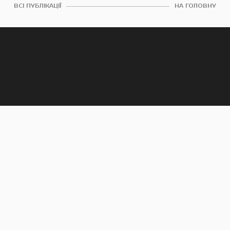
ВСІ ПУБЛІКАЦІЇ
НА ГОЛОВНУ
КЕМО. КИЇВ
Офіс: +38 (063) 232-50-
64,