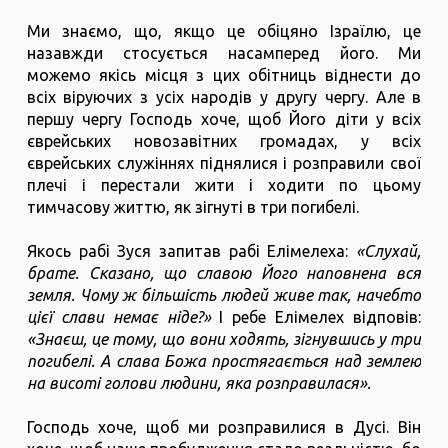
Ми знаємо, що, якщо це обіцяно Ізраїлю, це
назавжди стосується насамперед його. Ми
можемо якісь місця з цих обітниць віднести до
всіх віруючих з усіх народів у другу чергу. Але в
першу чергу Господь хоче, щоб Його діти у всіх
єврейських новозавітних громадах, у всіх
єврейських служіннях піднялися і розправили свої
плечі і перестали жити і ходити по цьому
тимчасову життю, як зігнуті в три погибелі.
Якось рабі Зуся запитав рабі Елімелеха:
«Слухай,
брате. Сказано, що славою Його наповнена вся
земля. Чому ж більшість людей живе так, начебто
цієї слави немає ніде?»
І ребе Елімелех відповів:
«Знаєш, це тому, що вони ходять, зігнувшись у три
погибелі. А слава Божа простягається над землею
на висоті голови людини, яка розправилася».
Господь хоче, щоб ми розправилися в Дусі. Він