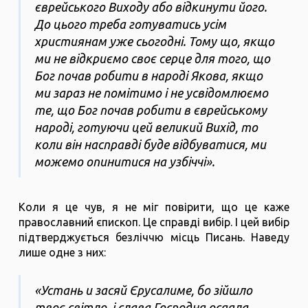
єврейського Виходу або відкинути його.
До цього треба готуватись усім
християнам уже сьогодні. Тому що, якщо
ми не відкриємо своє серце для того, що
Бог почав робити в народі Якова, якщо
ми зараз не помітимо і не усвідомлюємо
те, що Бог почав робити в єврейському
народі, готуючи цей великий Вихід, то
коли він насправді буде відбуватися, ми
можемо опинитися на узбіччі».
Коли я це чув, я не міг повірити, що це каже
православний єпископ. Це справді вибір. І цей вибір
підтверджується безліччю місць Писань. Наведу
лише одне з них:
«Устань и засяй Єрусалиме, бо зійшло
твоє світло, і слава Господня осяяла