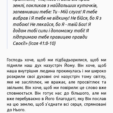
землі, покликав з найдальших куточків,
запевнивши тебе: Ти - Мій слуга! Я тебе
вибрав і Я тебе не відкину! Не бійся, бо Я з
тобою! Не лякайся, бо Я - твій Бог! Я
додам тобі сили і допоможу тобі! Я
підтримаю тебе правицею правди
Своєї!» (Ісая 41:8-10)
Господь хоче, щоб ми підбадьорилися, щоб ми
підняли наш дух назустріч Йому. Він хоче, щоб
наша внутрішня людина прокинулась і ми широко
розкрили свої духовні очі назустріч тому світлу,
яке не засліплює, не вражає, але просвітлює та
звільняє. Він хоче, щоб ми повірили: це слово вже
сповнюється. Він готує нас до більшого, але ми
вже перебуваємо в Його благодаті, яку Він послав
на цю землю, щоб з'єднати всі серця, спрямовані
до Нього.