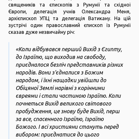
священиків та єпископів з Румунії та східної
Європи, делегація учнів Олександра Меня,
архієпископ УПЦ та делегація Ватикану. На цій
зустрічі один православний єпископ із Румунії
сказав дуже незвичайну річ:
«Коли відбувався перший Вихід з Єгипту,
до Ізраїлю, що виходив на свободу,
приєдналося безліч представників різних
народів. Вони з'єдналися з Божим
народом, і їхні нащадки увійшли до
Обіцяної Землі нарівні з корінними
євреями і стали частиною Ізраїлю. Коли
почнеться Вихід великого світового
пробудження, це знову буде Вихід, перш
за все, спасенного Ізраїлю, Ізраїлю
Божого. І всі християни стануть перед
вибором: приєднатися до цього