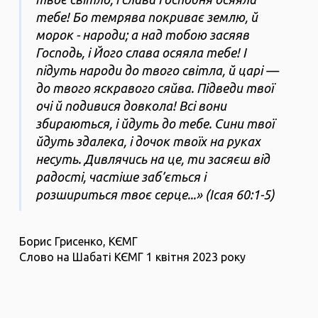
тебе! Бо темрява покриває землю, й
морок - народи; а над тобою засяяв
Господь, і Його слава осяяла тебе! І
підуть народи до твого світла, й царі —
до твого яскравого сяйва. Підведи твої
очі й подивися довкола! Всі вони
збираються, і йдуть до тебе. Сини твої
йдуть здалека, і дочок твоїх на руках
несуть. Дивлячись на це, ти засяєш від
радості, частіше заб’ється і
розшириться твоє серце...» (Ісая 60:1-5)
Борис Грисенко, КЄМГ
Слово на Шабаті КЄМГ 1 квітня 2023 року