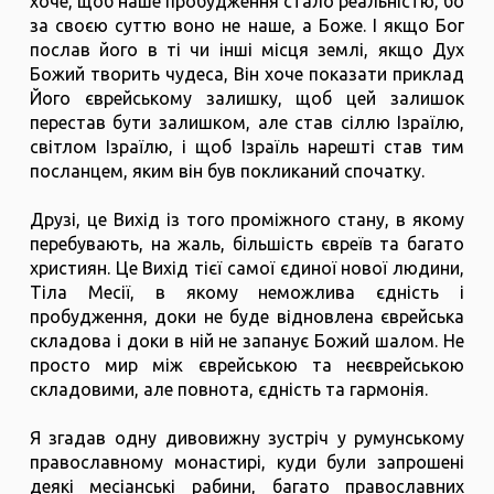
хоче, щоб наше пробудження стало реальністю, бо
за своєю суттю воно не наше, а Боже. І якщо Бог
послав його в ті чи інші місця землі, якщо Дух
Божий творить чудеса, Він хоче показати приклад
Його єврейському залишку, щоб цей залишок
перестав бути залишком, але став сіллю Ізраїлю,
світлом Ізраїлю, і щоб Ізраїль нарешті став тим
посланцем, яким він був покликаний спочатку.
Друзі, це Вихід із того проміжного стану, в якому
перебувають, на жаль, більшість євреїв та багато
християн. Це Вихід тієї самої єдиної нової людини,
Тіла Месії, в якому неможлива єдність і
пробудження, доки не буде відновлена єврейська
складова і доки в ній не запанує Божий шалом. Не
просто мир між єврейською та неєврейською
складовими, але повнота, єдність та гармонія.
Я згадав одну дивовижну зустріч у румунському
православному монастирі, куди були запрошені
деякі месіанські рабини, багато православних