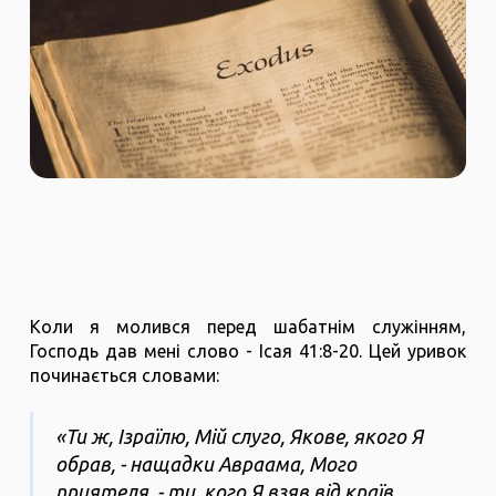
Коли я молився перед шабатнім служінням,
Господь дав мені слово - Ісая 41:8-20. Цей уривок
починається словами:
«Ти ж, Ізраїлю, Мій слуго, Якове, якого Я
обрав, - нащадки Авраама, Мого
приятеля, - ти, кого Я взяв від країв