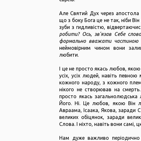
Але Святий Дух через апостола 
що з боку Бога це не так, ніби Ві
зуби з гидливістю, відвертаючис
робити? Ось, зв'язав Себе слов
формально вважати частиною о
неймовірним чином вони зали
любити.
І це не просто якась любов, яко
усіх, усіх людей, навіть певною
кожного народу, з кожного племе
нікого не створював на смерть.
просто якась загальнолюдська л
Його. Ні. Це любов, якою Він 
Авраама, Ісаака, Якова, заради С
великих обіцянок, заради вели
Слова. І ніхто, навіть вони самі,
Нам дуже важливо періодично 