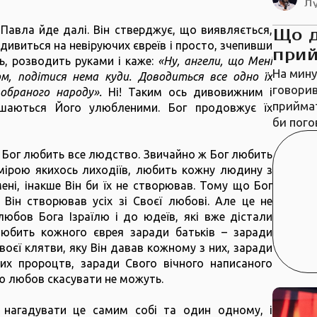
Л
Павла йде далі. Він стверджує, що виявляється,
Що 
н дивиться на невіруючих євреїв і просто, зчепивши
прий
ь, розводить руками і каже:
«Ну, ангели, що Мені
На мину
ом, подітися нема куди. Доводиться все одно їх
говорив
браного народу».
Ні! Таким ось дивовижним і
приймат
шаються Його улюбленими. Бог продовжує їх
би пого
ю Бог любить все людство. Звичайно ж Бог любить
 мірою якихось лиходіїв, любить кожну людину з
ні, інакше Він би їх не створював. Тому що Бог
 Він створював усіх зі Своєї любові. Але це не
юбов Бога Ізраїлю і до юдеїв, які вже дістали
любить кожного єврея заради батьків – заради
воєї клятви, яку Він давав кожному з них, заради
ких пророцтв, заради Свого вічного написаного
 цю любов скасувати не можуть.
нагадувати це самим собі та один одному, і