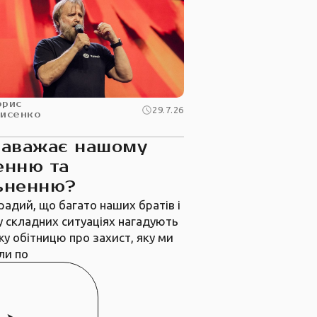
орис
29.7.26
рисенко
заважає нашому
енню та
ьненню?
радий, що багато наших братів і
у складних ситуаціях нагадують
жу обітницю про захист, яку ми
ли по