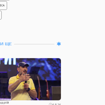
ЕСА
ТИ ЩЕ
ндрій
6.8.26