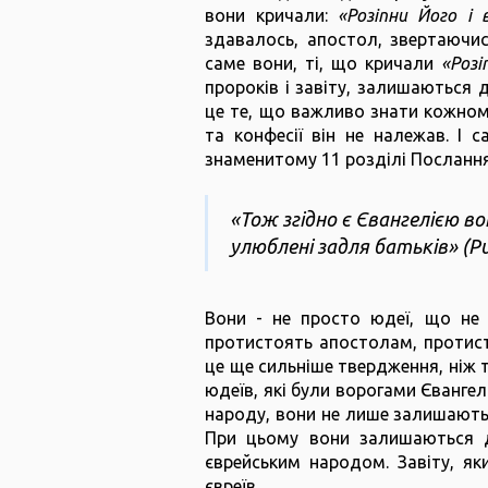
вони кричали:
«Розіпни Його і 
здавалось, апостол, звертаючи
саме вони, ті, що кричали
«Розі
пророків і завіту, залишаються д
це те, що важливо знати кожному
та конфесії він не належав. І 
знаменитому 11 розділі Послання
«Тож згідно є Євангелією вон
улюблені задля батьків» (Ри
Вони - не просто юдеї, що не п
протистоять апостолам, протист
це ще сильніше твердження, ніж 
юдеїв, які були ворогами Єванге
народу, вони не лише залишаютьс
При цьому вони залишаються ді
єврейським народом. Завіту, я
євреїв.