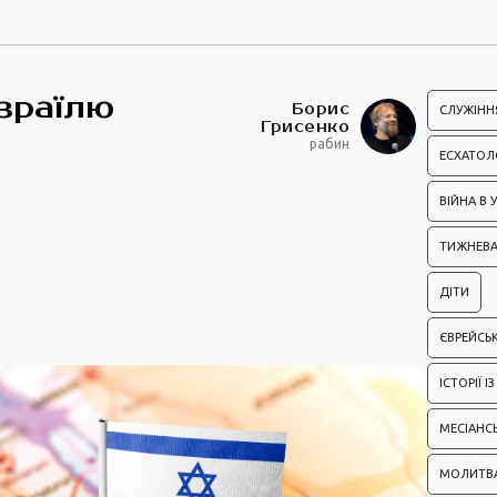
зраїлю
Борис
СЛУЖІНН
Грисенко
рабин
ЕСХАТОЛ
ВІЙНА В У
ТИЖНЕВА
ДІТИ
ЄВРЕЙСЬК
ІСТОРІЇ 
МЕСІАНС
МОЛИТВ