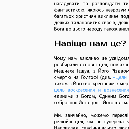
нагадувати та розповідати т
фантастикою, якоюсь незрозуміл
багатьох християн викликає под
деяких талановитих євреїв, деяк
Бога до цього народу також вик
Навіщо нам це? Н
Чому нам важливо це усвідомлю
розбирали основні цілі, пов'яз
Машиаха Ієшуа, з Його Різдвом
смертю на Голгофі (див.
«Цели
також з Його воскресінням з мер
цель воскресения и вознесени
єдиними з Богом, Єдиним Бого
озброєння Його цілі. І Його цілі 
Ми, звичайно, можемо переслід
релігійні цілі, які не супереча
Наприклад, спасіння всього людс