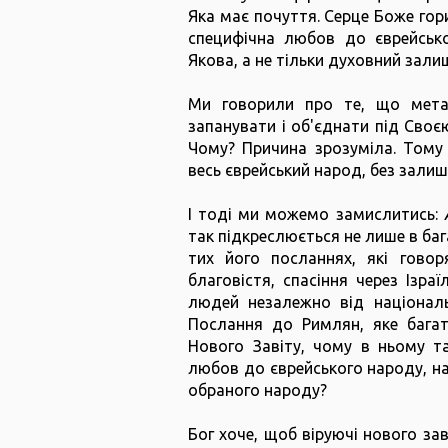
Яка має почуття. Серце Боже гори
специфічна любов до єврейсько
Якова, а не тільки духовний зали
Ми говорили про те, що мета
запанувати і об'єднати під Своє
Чому? Причина зрозуміла. Тому
весь єврейський народ, без залиш
І тоді ми можемо замислитись:
так підкреслюється не лише в бага
тих його посланнях, які говор
благовістя, спасіння через Ізра
людей незалежно від національ
Послання до Римлян, яке багат
Нового Завіту, чому в ньому т
любов до єврейського народу, на
обраного народу?
Бог хоче, щоб віруючі нового зав