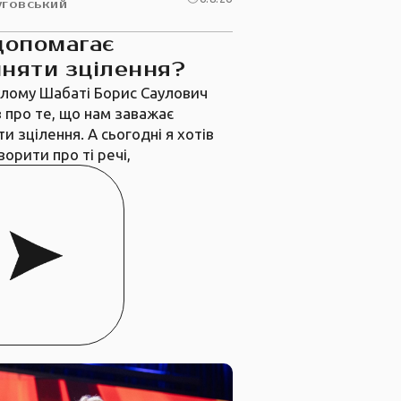
уговський
допомагає
няти зцілення?
лому Шабаті Борис Саулович
 про те, що нам заважає
и зцілення. А сьогодні я хотів
ворити про ті речі,