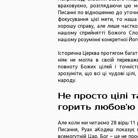
враховуємо, розглядаючи цю ме
Писанні по відношенню до уточне
фокусування цієї мети, то наша
хорошу справу, але лише частков
нашому сприйнятті Божого Слов
нашому розумінні конкретної Йог
Історична Церква протягом багат
ніяк не могла в своїй переваж
повноту Божих цілей і точніс
зрозуміти, що всі ці чудові цілі
народу.
Не просто цілі т
горить любов'ю
Але коли ми читаємо 28 вірш 11 
Писання, Руах аКодеш показує 
всемогутній Цар. Бог – це не про