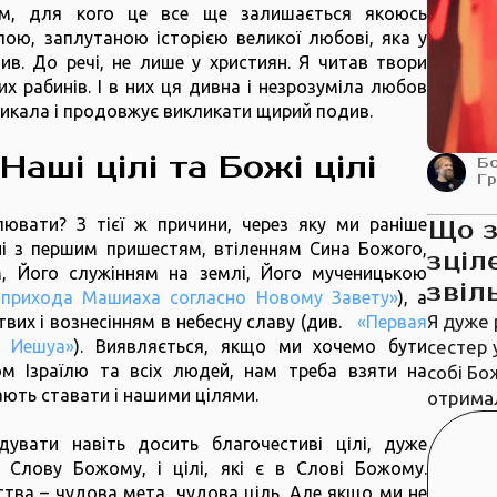
им, для кого це все ще залишається якоюсь
ою, заплутаною історією великої любові, яка у
ив. До речі, не лише у християн. Я читав твори
их рабинів. І в них ця дивна і незрозуміла любов
ликала і продовжує викликати щирий подив.
аші цілі та Божі цілі
Б
Г
вати? З тієї ж причини, через яку ми раніше
Що 
ані з першим пришестям, втіленням Сина Божого,
зціл
, Його служінням на землі, Його мученицькою
звіл
 прихода Машиаха согласно Новому Завету»
), а
Я дуже 
твих і вознесінням в небесну славу (див.
«Первая
сестер 
я Иешуа»
). Виявляється, якщо ми хочемо бути
м Ізраїлю та всіх людей, нам треба взяти на
собі Бо
мають ставати і нашими цілями.
отрима
увати навіть досить благочестиві цілі, дуже
ть Слову Божому, і цілі, які є в Слові Божому.
тва – чудова мета, чудова ціль. Але якщо ми не