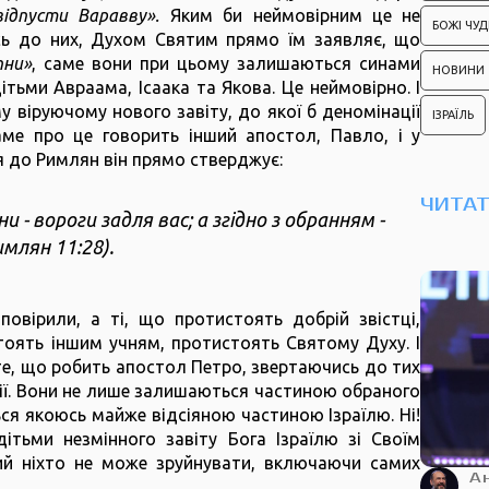
відпусти Варавву».
Яким би неймовірним це не
БОЖІ ЧУД
сь до них, Духом Святим прямо їм заявляє, що
пни»
, саме вони при цьому залишаються синами
НОВИНИ
ітьми Авраама, Ісаака та Якова. Це неймовірно. І
 віруючому нового завіту, до якої б деномінації
ІЗРАЇЛЬ
саме про це говорить інший апостол, Павло, і у
 до Римлян він прямо стверджує:
ЧИТА
и - вороги задля вас; а згідно з обранням -
млян 11:28).
овірили, а ті, що протистоять добрій звістці,
оять іншим учням, протистоять Святому Духу. І
те, що робить апостол Петро, звертаючись до тих
лії. Вони не лише залишаються частиною обраного
я якоюсь майже відсіяною частиною Ізраїлю. Ні!
тьми незмінного завіту Бога Ізраїлю зі Своїм
кий ніхто не може зруйнувати, включаючи самих
А