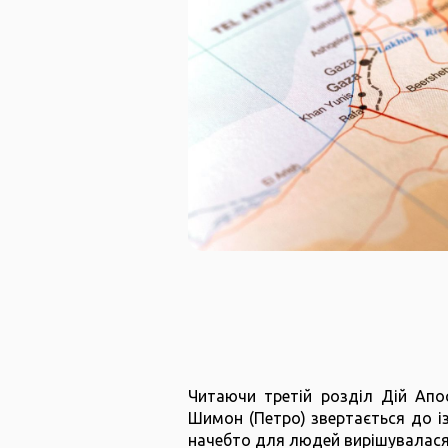
Читаючи третій розділ Дій Апос
Шимон (Петро) звертається до ізр
начебто для людей вирішувалася д