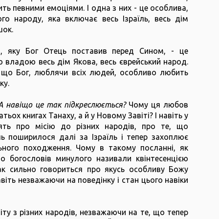
ть певними емоціями. І одна з них - це особлива,
го народу, яка включає весь Ізраїль, весь дім
шок.
, яку Бог Отець поставив перед Сином, - це
ю владою весь дім Якова, весь єврейський народ.
 що Бог, люблячи всіх людей, особливо любить
ку.
А навіщо це так підкреслюється?
Чому ця любов
тьох книгах Танаху, а й у Новому Завіті? І навіть у
ять про місію до різних народів, про те, що
їль поширилося далі за Ізраїль і тепер захоплює
ного походження. Чому в такому посланні, як
о богословів минулого називали квінтесенцією
ак сильно говориться про якусь особливу Божу
віть незважаючи на поведінку і стан цього навіки
іту з різних народів, незважаючи на те, що тепер