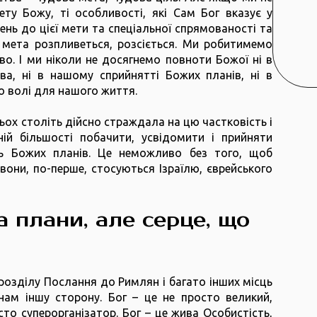
ту Божу, ті особливості, які Сам Бог вказує у
нь до цієї мети та спеціальної спрямованості та
 мета розпливеться, розсіється. Ми робитимемо
о. І ми ніколи не досягнемо повноти Божої ні в
а, ні в нашому сприйнятті Божих планів, ні в
о волі для нашого життя.
ьох століть дійсно страждала на цю частковість і
ній більшості побачити, усвідомити і прийняти
ть Божих планів. Це неможливо без того, щоб
, вони, по-перше, стосуються Ізраїлю, єврейського
а плани, але серце, що
розділу Послання до Римлян і багато інших місць
нам іншу сторону. Бог – це не просто великий,
сто суперорганізатор. Бог – це жива Особистість,