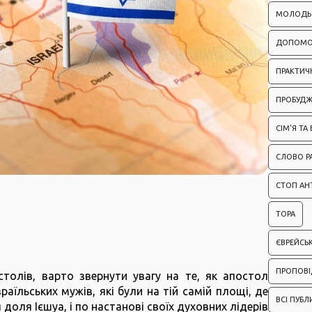
МОЛОДЬ
ДОПОМО
ПРАКТИЧН
ПРОБУД
СІМ'Я ТА
СЛОВО Р
СТОП АН
ТОРА
ЄВРЕЙСЬ
ПРОПОВІ
толів, варто звернути увагу на те, як апостол
аїльських мужів, які були на тій самій площі, де
ВСІ ПУБЛ
оля Ієшуа, і по настанові своїх духовних лідерів