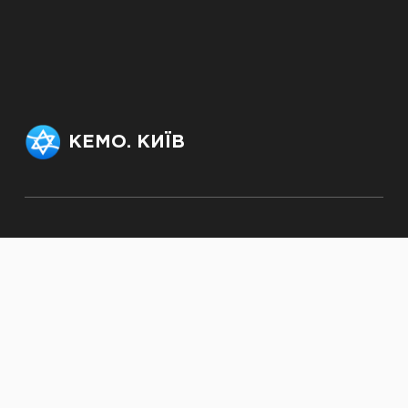
КЕМО. КИЇВ
Офіс: +38 (063) 232-50-64,
officekemo@gmail.com
Секретар рабина:
rabbi.kjmc@gmail.com
© kemokiev.org – сайт