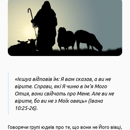
«Ієшуа відповів їм: Я вам сказав, а ви не
вірите. Справи, які Я чиню в Ім’я Мого
Отця, вони свідчать про Мене. Але ви не
вірите, бо ви не з Моїх овець» (Івана
10:25-26).
Говорячи групі юдеїв про те, що вони не Його вівці,