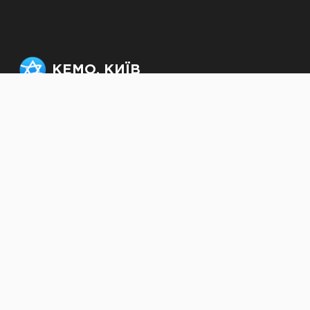
КЕМО. КИЇВ
Офіс: +38 (063) 232-50-64,
officekemo@gmail.com
Секретар рабина:
rabbi.kjmc@gmail.com
© kemokiev.org – сайт