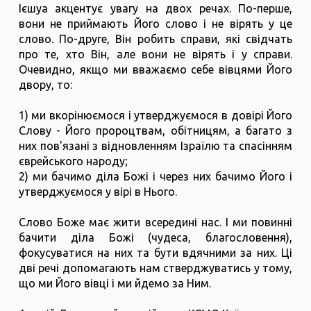
Ієшуа акцентує увагу на двох речах. По-перше,
вони не приймають Його слово і не вірять у це
слово. По-друге, Він робить справи, які свідчать
про те, хто Він, але вони не вірять і у справи.
Очевидно, якщо ми вважаємо себе вівцями Його
двору, то:
1️) ми вкорінюємося і утверджуємося в довірі Його
Слову - Його пророцтвам, обітницям, а багато з
них пов'язані з відновленням Ізраїлю та спасінням
єврейського народу;
2️) ми бачимо діла Божі і через них бачимо Його і
утверджуємося у вірі в Нього.
Слово Боже має жити всередині нас. І ми повинні
бачити діла Божі (чудеса, благословення),
фокусуватися на них та бути вдячними за них. Ці
дві речі допомагають нам стверджуватись у тому,
що ми Його вівці і ми йдемо за Ним.