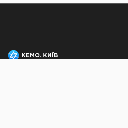
КЕМО. КИЇВ
Офіс: +38 (063) 232-50-
64,
officekemo@gmail.com