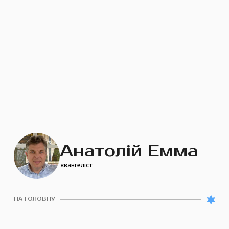
Анатолій Емма
євангеліст
НА ГОЛОВНУ