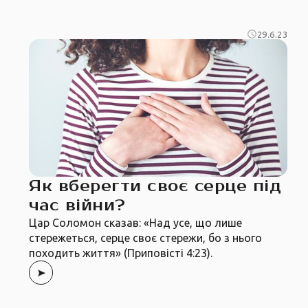
29.6.23
Як вберегти своє серце під
час війни?
Цар Соломон сказав: «Над усе, що лише
стережеться, серце своє стережи, бо з нього
походить життя» (Приповісті 4:23).